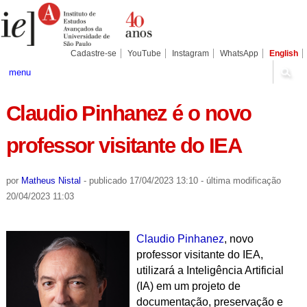
Ir
Ferramentas
Seções
para
Pessoais
o
conteúdo.
|
Cadastre-se
YouTube
Instagram
WhatsApp
English
Ir
para
menu
a
navegação
Claudio Pinhanez é o novo
professor visitante do IEA
por
Matheus Nistal
-
publicado
17/04/2023 13:10
-
última modificação
20/04/2023 11:03
Claudio Pinhanez
, novo
professor visitante do IEA,
utilizará a Inteligência Artificial
(IA) em um projeto de
documentação, preservação e