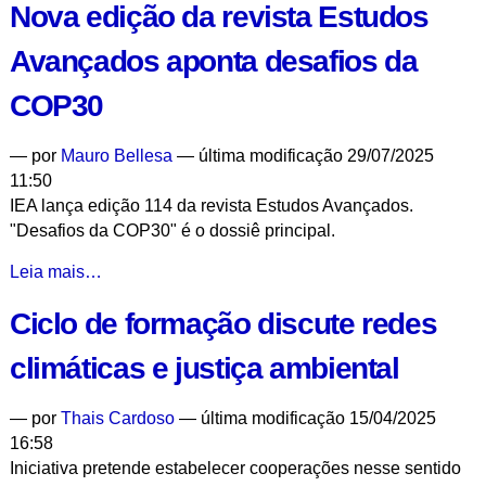
Nova edição da revista Estudos
e
Museu
Avançados aponta desafios da
Goeldi
lançam
COP30
documento
com
—
por
Mauro Bellesa
— última modificação 29/07/2025
propostas
11:50
para
IEA lança edição 114 da revista Estudos Avançados.
proteger
"Desafios da COP30" é o dossiê principal.
a
foz
Nova
Leia mais…
do
edição
Amazonas
Ciclo de formação discute redes
da
-
revista
climáticas e justiça ambiental
Estudos
Avançados
—
por
Thais Cardoso
— última modificação 15/04/2025
aponta
16:58
desafios
Iniciativa pretende estabelecer cooperações nesse sentido
da