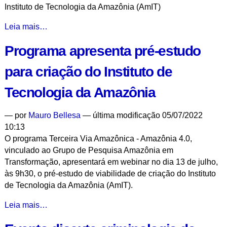
"Estudos
Instituto de Tecnologia da Amazônia (AmIT)
Avançados"
-
Como
Leia mais…
um
Programa apresenta pré-estudo
instituto
de
para criação do Instituto de
tecnologia
pode
Tecnologia da Amazônia
mudar
os
—
por
Mauro Bellesa
— última modificação 05/07/2022
rumos
10:13
da
O programa Terceira Via Amazônica - Amazônia 4.0,
conservação
vinculado ao Grupo de Pesquisa Amazônia em
ambiental
Transformação, apresentará em webinar no dia 13 de julho,
na
às 9h30, o pré-estudo de viabilidade de criação do Instituto
Amazônia
de Tecnologia da Amazônia (AmIT).
-
Programa
Leia mais…
apresenta