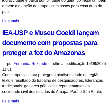
lucratividade e baixa punibilidade do garimpo ilegal também
região
atraem a atenção de grupos criminosos para essa área do
amazônica
país
-
Prática
Leia mais…
de
IEA-USP e Museu Goeldi lançam
crimes
ambientais
documento com propostas para
na
região
proteger a foz do Amazonas
amazônica
tem
—
por
Fernanda Rezende
— última modificação 15/09/2025
raízes
11:51
históricas
Com propostas para proteger a biodiversidade da região,
-
texto é resultado do trabalho de pesquisadores, lideranças
tradicionais, gestores públicos e representantes da
sociedade civil dos estados do Amapá, Pará e São Paulo.
IEA-
Leia mais…
USP