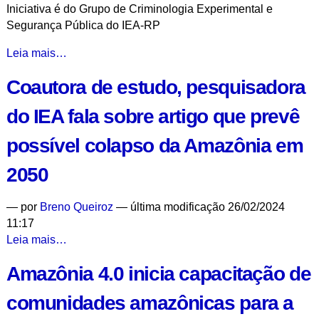
Iniciativa é do Grupo de Criminologia Experimental e
da
Segurança Pública do IEA-RP
foz
do
Evento
Leia mais…
Amazonas
presencial
-
Coautora de estudo, pesquisadora
discute
crime,
do IEA fala sobre artigo que prevê
saúde
e
possível colapso da Amazônia em
clima
na
2050
Amazônia
-
—
por
Breno Queiroz
— última modificação 26/02/2024
11:17
Coautora
Leia mais…
de
Amazônia 4.0 inicia capacitação de
estudo,
pesquisadora
comunidades amazônicas para a
do