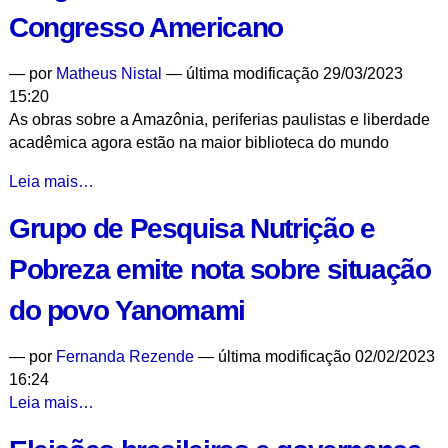
Uspiana
Congresso Americano
começa
no
—
por
Matheus Nistal
— última modificação 29/03/2023
dia
15:20
18
As obras sobre a Amazônia, periferias paulistas e liberdade
de
acadêmica agora estão na maior biblioteca do mundo
setembro
-
Livros
Leia mais…
publicados
Grupo de Pesquisa Nutrição e
pelo
IEA
Pobreza emite nota sobre situação
integram
a
do povo Yanomami
Biblioteca
do
—
por
Fernanda Rezende
— última modificação 02/02/2023
Congresso
16:24
Americano
Grupo
Leia mais…
-
de
Pesquisa