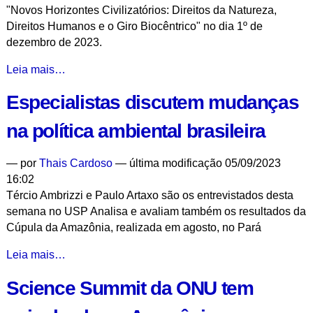
"Novos Horizontes Civilizatórios: Direitos da Natureza,
chocolate
Direitos Humanos e o Giro Biocêntrico" no dia 1º de
-
dezembro de 2023.
Eduardo
Leia mais…
Gudynas
Especialistas discutem mudanças
defende
a
na política ambiental brasileira
virada
biocêntrica
—
por
Thais Cardoso
— última modificação 05/09/2023
como
16:02
novo
Tércio Ambrizzi e Paulo Artaxo são os entrevistados desta
padrão
semana no USP Analisa e avaliam também os resultados da
civilizatório
Cúpula da Amazônia, realizada em agosto, no Pará
-
Especialistas
Leia mais…
discutem
Science Summit da ONU tem
mudanças
na