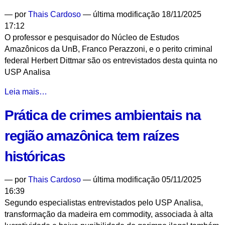
pobreza
—
por
Thais Cardoso
— última modificação 18/11/2025
e
17:12
ausência
O professor e pesquisador do Núcleo de Estudos
do
Amazônicos da UnB, Franco Perazzoni, e o perito criminal
Estado
federal Herbert Dittmar são os entrevistados desta quinta no
-
USP Analisa
Especialistas
Leia mais…
discutem
Prática de crimes ambientais na
inclusão
de
região amazônica tem raízes
crimes
ambientais
históricas
em
atividades
—
por
Thais Cardoso
— última modificação 05/11/2025
de
16:39
grupos
Segundo especialistas entrevistados pelo USP Analisa,
criminosos
transformação da madeira em commodity, associada à alta
na