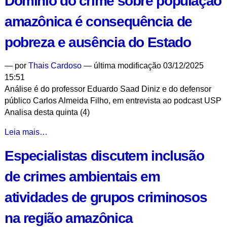
Domínio do crime sobre população
pode
amazônica é consequência de
levar
a
pobreza e ausência do Estado
milicianização
da
—
por
Thais Cardoso
— última modificação 03/12/2025
região
15:51
amazônica,
Análise é do professor Eduardo Saad Diniz e do defensor
dizem
público Carlos Almeida Filho, em entrevista ao podcast USP
especialistas
Analisa desta quinta (4)
-
Domínio
Leia mais…
do
Especialistas discutem inclusão
crime
sobre
de crimes ambientais em
população
amazônica
atividades de grupos criminosos
é
consequência
na região amazônica
de