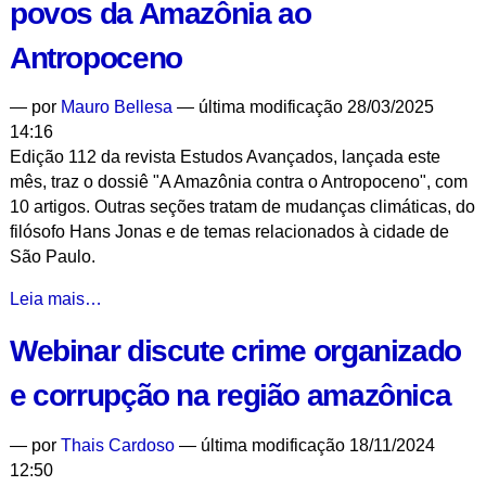
povos da Amazônia ao
sobre
polinizadores
Antropoceno
e
remuneração
—
por
Mauro Bellesa
— última modificação 28/03/2025
de
14:16
serviços
Edição 112 da revista Estudos Avançados, lançada este
ambientais
mês, traz o dossiê "A Amazônia contra o Antropoceno", com
-
10 artigos. Outras seções tratam de mudanças climáticas, do
filósofo Hans Jonas e de temas relacionados à cidade de
São Paulo.
Revista
Leia mais…
"Estudos
Webinar discute crime organizado
Avançados"
apresenta
e corrupção na região amazônica
a
contraposição
—
por
Thais Cardoso
— última modificação 18/11/2024
dos
12:50
povos