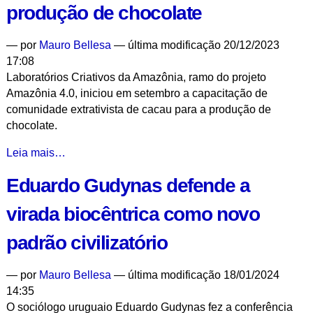
IEA
produção de chocolate
fala
sobre
—
por
Mauro Bellesa
— última modificação 20/12/2023
artigo
17:08
que
Laboratórios Criativos da Amazônia, ramo do projeto
prevê
Amazônia 4.0, iniciou em setembro a capacitação de
possível
comunidade extrativista de cacau para a produção de
colapso
chocolate.
da
Amazônia
Amazônia
Leia mais…
em
4.0
2050
Eduardo Gudynas defende a
inicia
-
capacitação
virada biocêntrica como novo
de
comunidades
padrão civilizatório
amazônicas
para
—
por
Mauro Bellesa
— última modificação 18/01/2024
a
14:35
produção
O sociólogo uruguaio Eduardo Gudynas fez a conferência
de