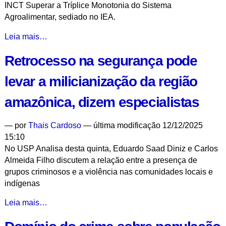
INCT Superar a Tríplice Monotonia do Sistema
Agroalimentar, sediado no IEA.
Livro
Leia mais…
de
Retrocesso na segurança pode
INCT
sobre
levar a milicianização da região
o
sistema
amazônica, dizem especialistas
agroalimentar
é
—
por
Thais Cardoso
— última modificação 12/12/2025
um
15:10
dos
No USP Analisa desta quinta, Eduardo Saad Diniz e Carlos
semifinalistas
Almeida Filho discutem a relação entre a presença de
do
grupos criminosos e a violência nas comunidades locais e
Prêmio
indígenas
Jabuti
Acadêmico
Retrocesso
Leia mais…
2026
na
-
segurança