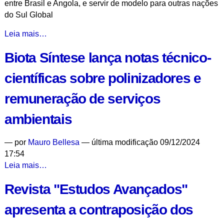
entre Brasil e Angola, e servir de modelo para outras nações
COP30
do Sul Global
-
Ciclo
Leia mais…
de
Biota Síntese lança notas técnico-
formação
discute
científicas sobre polinizadores e
redes
climáticas
remuneração de serviços
e
justiça
ambientais
ambiental
-
—
por
Mauro Bellesa
— última modificação 09/12/2024
17:54
Biota
Leia mais…
Síntese
Revista "Estudos Avançados"
lança
notas
apresenta a contraposição dos
técnico-
científicas