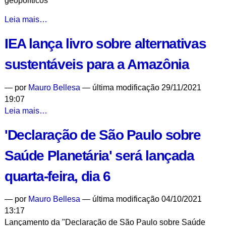
geopolíticos
Ciência
Leia mais…
foi
IEA lança livro sobre alternativas
deixada
de
sustentáveis para a Amazônia
lado
na
—
por
Mauro Bellesa
— última modificação 29/11/2021
COP-
19:07
26,
IEA
Leia mais…
diz
lança
especialista
'Declaração de São Paulo sobre
livro
-
sobre
Saúde Planetária' será lançada
alternativas
sustentáveis
quarta-feira, dia 6
para
a
—
por
Mauro Bellesa
— última modificação 04/10/2021
Amazônia
13:17
-
Lançamento da "Declaração de São Paulo sobre Saúde