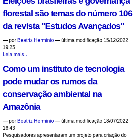
Eleições brasileiras e governança
Nutrição
florestal são temas do número 106
e
Pobreza
da revista "Estudos Avançados"
emite
nota
—
por
Beatriz Herminio
— última modificação 15/12/2022
sobre
19:25
situação
Eleições
Leia mais…
do
brasileiras
povo
Como um instituto de tecnologia
e
Yanomami
governança
-
pode mudar os rumos da
florestal
são
conservação ambiental na
temas
do
Amazônia
número
106
—
por
Beatriz Herminio
— última modificação 18/07/2022
da
16:43
revista
Pesquisadores apresentaram um projeto para criação do