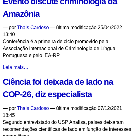
Evento discute criminologia da
pré-
estudo
Amazônia
para
criação
—
por
Thais Cardoso
— última modificação 25/04/2022
do
13:40
Instituto
Conferência é a primeira de ciclo promovido pela
de
Associação Internacional de Criminologia de Língua
Tecnologia
Portuguesa e pelo IEA-RP
da
Amazônia
Evento
Leia mais…
-
discute
Ciência foi deixada de lado na
criminologia
da
COP-26, diz especialista
Amazônia
-
—
por
Thais Cardoso
— última modificação 07/12/2021
18:45
Segundo entrevistado do USP Analisa, países deixaram
recomendações científicas de lado em função de interesses