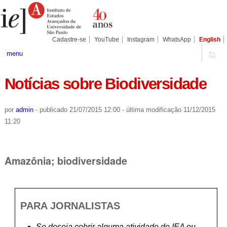
Ir
Ferramentas
Seções
para
Pessoais
o
conteúdo.
|
Cadastre-se
YouTube
Instagram
WhatsApp
English
Ir
para
menu
a
navegação
Notícias sobre Biodiversidade
por
admin
-
publicado
21/07/2015 12:00
-
última modificação
11/12/2015
11:20
Amazônia; biodiversidade
PARA JORNALISTAS
Se deseja cobrir alguma atividade do IEA ou