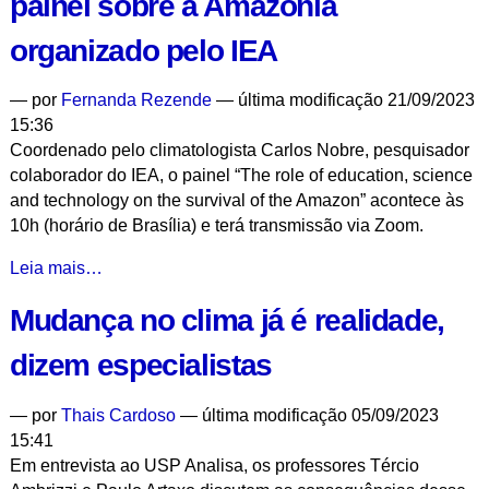
painel sobre a Amazônia
política
ambiental
organizado pelo IEA
brasileira
-
—
por
Fernanda Rezende
— última modificação 21/09/2023
15:36
Coordenado pelo climatologista Carlos Nobre, pesquisador
colaborador do IEA, o painel “The role of education, science
and technology on the survival of the Amazon” acontece às
10h (horário de Brasília) e terá transmissão via Zoom.
Science
Leia mais…
Summit
Mudança no clima já é realidade,
da
ONU
dizem especialistas
tem
painel
—
por
Thais Cardoso
— última modificação 05/09/2023
sobre
15:41
a
Em entrevista ao USP Analisa, os professores Tércio
Amazônia