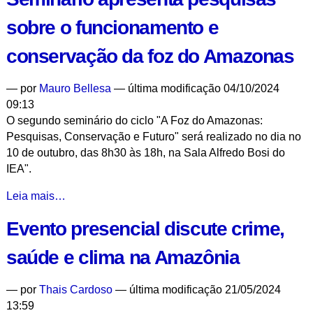
ambientais
sobre o funcionamento e
e
segurança
conservação da foz do Amazonas
pública
na
—
por
Mauro Bellesa
— última modificação 04/10/2024
Amazônia
09:13
-
O segundo seminário do ciclo "A Foz do Amazonas:
Pesquisas, Conservação e Futuro" será realizado no dia no
10 de outubro, das 8h30 às 18h, na Sala Alfredo Bosi do
IEA".
Seminário
Leia mais…
apresenta
Evento presencial discute crime,
pesquisas
sobre
saúde e clima na Amazônia
o
funcionamento
—
por
Thais Cardoso
— última modificação 21/05/2024
e
13:59
conservação