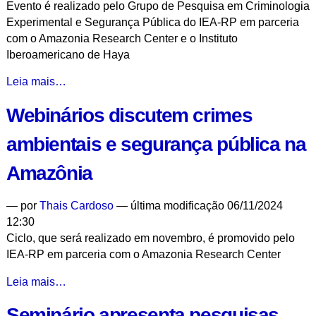
Evento é realizado pelo Grupo de Pesquisa em Criminologia
da
Experimental e Segurança Pública do IEA-RP em parceria
Amazônia
com o Amazonia Research Center e o Instituto
ao
Iberoamericano de Haya
Antropoceno
-
Webinar
Leia mais…
discute
Webinários discutem crimes
crime
organizado
ambientais e segurança pública na
e
corrupção
Amazônia
na
região
—
por
Thais Cardoso
— última modificação 06/11/2024
amazônica
12:30
-
Ciclo, que será realizado em novembro, é promovido pelo
IEA-RP em parceria com o Amazonia Research Center
Webinários
Leia mais…
discutem
Seminário apresenta pesquisas
crimes