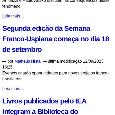
Ambrizzi e Paulo Artaxo discutem as consequências desse
organizado
fenômeno
pelo
IEA
Mudança
Leia mais…
-
no
Segunda edição da Semana
clima
já
Franco-Uspiana começa no dia 18
é
realidade,
de setembro
dizem
especialistas
—
por
Matheus Nistal
— última modificação 12/09/2023
-
16:25
Eventos criarão oportunidades para novos projetos franco-
brasileiros
Segunda
Leia mais…
edição
Livros publicados pelo IEA
da
Semana
integram a Biblioteca do
Franco-