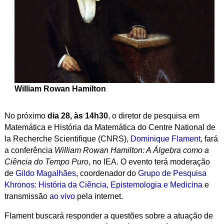
William Rowan Hamilton
No próximo
dia 28, às 14h30
, o diretor de pesquisa em
Matemática e História da Matemática do Centre National de
la Recherche Scientifique (CNRS),
Dominique Flament
, fará
a conferência
William Rowan Hamilton: A Álgebra como a
Ciência do Tempo Puro
, no IEA. O evento terá moderação
de
Gildo Magalhães
, coordenador do
Grupo de Pesquisa
Khronos: História da Ciência, Epistemologia e Medicina
e
transmissão
ao vivo
pela internet.
Flament buscará responder a questões sobre a atuação de