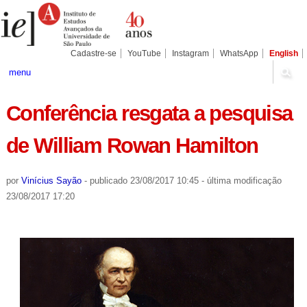
Ir
Ferramentas
Seções
para
Pessoais
o
conteúdo.
|
Cadastre-se
YouTube
Instagram
WhatsApp
English
Ir
para
menu
a
navegação
Conferência resgata a pesquisa
de William Rowan Hamilton
por
Vinícius Sayão
-
publicado
23/08/2017 10:45
-
última modificação
23/08/2017 17:20