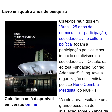
Livro em quatro anos de pesquisa
Os textos reunidos em
“Brasil: 25 anos de
democracia – participação,
sociedade civil e cultura
política”
focam a
participação política e seu
impacto no ativismo da
sociedade civil. O título, da
editora Fundação Konrad
AdenauerStiftung, teve a
organização do cientista
político
Nuno Coimbra
Mesquita
, do NUPPs.
Coletânea está disponível
“A coletânea resulta de uma
em versão
online
grande pesquisa de
avaliação sobre 25 anos da