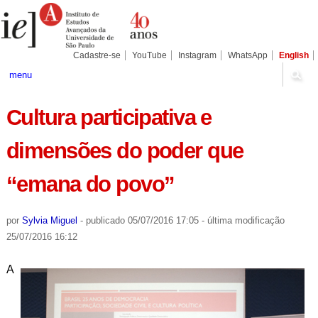
Ir
Ferramentas
Seções
para
Pessoais
o
conteúdo.
|
Cadastre-se
YouTube
Instagram
WhatsApp
English
Ir
para
menu
a
navegação
Cultura participativa e
dimensões do poder que
“emana do povo”
por
Sylvia Miguel
-
publicado
05/07/2016 17:05
-
última modificação
25/07/2016 16:12
A