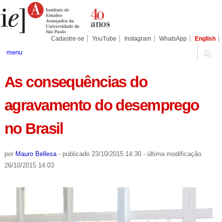
Ir
Ferramentas
Seções
para
Pessoais
o
conteúdo.
|
Cadastre-se
YouTube
Instagram
WhatsApp
English
Ir
para
menu
a
navegação
As consequências do
agravamento do desemprego
no Brasil
por
Mauro Bellesa
-
publicado
23/10/2015 14:30
-
última modificação
26/10/2015 14:03