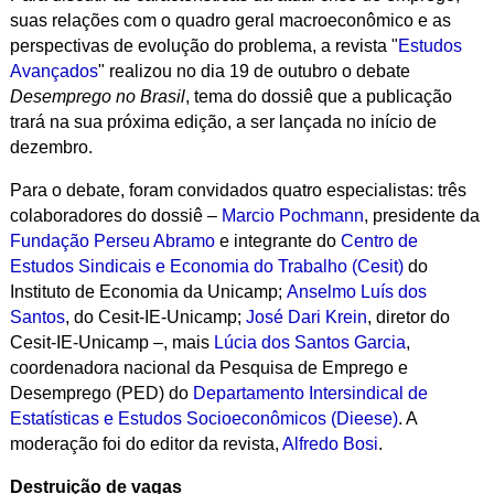
suas relações com o quadro geral macroeconômico e as
perspectivas de evolução do problema, a revista "
Estudos
Avançados
" realizou no dia 19 de outubro o debate
Desemprego no Brasil
, tema do dossiê que a publicação
trará na sua próxima edição, a ser lançada no início de
dezembro.
Para o debate, foram convidados quatro especialistas: três
colaboradores do dossiê –
Marcio Pochmann
, presidente da
Fundação Perseu Abramo
e integrante do
Centro de
Estudos Sindicais e Economia do Trabalho (Cesit)
do
Instituto de Economia da Unicamp;
Anselmo Luís dos
Santos
, do Cesit-IE-Unicamp;
José Dari Krein
, diretor do
Cesit-IE-Unicamp –, mais
Lúcia dos Santos Garcia
,
coordenadora nacional da Pesquisa de Emprego e
Desemprego (PED) do
Departamento Intersindical de
Estatísticas e Estudos Socioeconômicos (Dieese)
. A
moderação foi do editor da revista,
Alfredo Bosi
.
Destruição de vagas