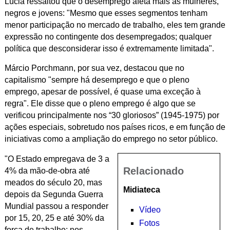
Lúcia ressaltou que o desemprego afeta mais as mulheres,
negros e jovens: "Mesmo que esses segmentos
tenham
menor participação no mercado de trabalho, eles tem grande
expressão no contingente dos desempregados; qualquer
política que desconsiderar isso é extremamente limitada".
Márcio Porchmann, por sua vez, destacou que
no
capitalismo "sempre há desemprego e que o pleno
emprego, apesar de possível, é quase uma exceção à
regra". Ele disse que o pleno emprego é algo que se
verificou principalmente nos “30 gloriosos” (1945-1975) por
ações especiais, sobretudo nos países ricos, e em função de
iniciativas como a ampliação do emprego no setor público.
"O Estado empregava de 3 a
Relacionado
4% da mão-de-obra até
meados do século 20, mas
Midiateca
depois da Segunda Guerra
Mundial passou a responder
Vídeo
por 15, 20, 25 e até 30% da
Fotos
força de trabalho; nos