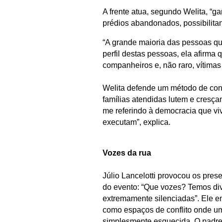
A frente atua, segundo Welita, “ga
prédios abandonados, possibilita
“A grande maioria das pessoas qu
perfil destas pessoas, ela afirma
companheiros e, não raro, vítimas
Welita defende um método de cons
famílias atendidas lutem e cresça
me referindo à democracia que vi
executam”, explica.
Vozes da rua
Júlio Lancelotti provocou os pre
do evento: “Que vozes? Temos di
extremamente silenciadas”. Ele e
como espaços de conflito onde u
simplesmente esquecida. O padre