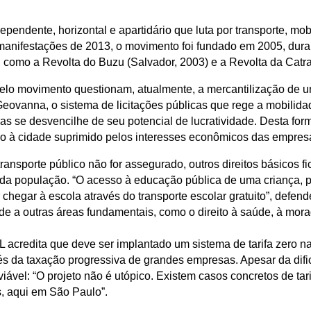
endente, horizontal e apartidário que luta por transporte, mobi
manifestações de 2013, o movimento foi fundado em 2005, duran
s, como a Revolta do Buzu (Salvador, 2003) e a Revolta da Catra
lo movimento questionam, atualmente, a mercantilização de u
ra Geovanna, o sistema de licitações públicas que rege a mobili
as se desvencilhe de seu potencial de lucratividade. Desta fo
so à cidade suprimido pelos interesses econômicos das empres
transporte público não for assegurado, outros direitos básicos 
 da população. “O acesso à educação pública de uma criança, p
 chegar à escola através do transporte escolar gratuito”, defe
de a outras áreas fundamentais, como o direito à saúde, à mora
 acredita que deve ser implantado um sistema de tarifa zero na
vés da taxação progressiva de grandes empresas. Apesar da dif
ável: “O projeto não é utópico. Existem casos concretos de tari
s, aqui em São Paulo”.