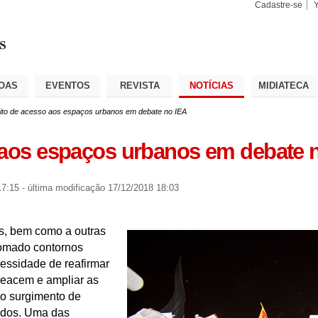
Cadastre-se
Busca
Busca
Avançad
OAS
EVENTOS
REVISTA
NOTÍCIAS
MIDIATECA
eito de acesso aos espaços urbanos em debate no IEA
 aos espaços urbanos em debate 
17:15
-
última modificação
17/12/2018 18:03
s, bem como a outras
tomado contornos
cessidade de reafirmar
meacem e ampliar as
 o surgimento de
ados. Uma das