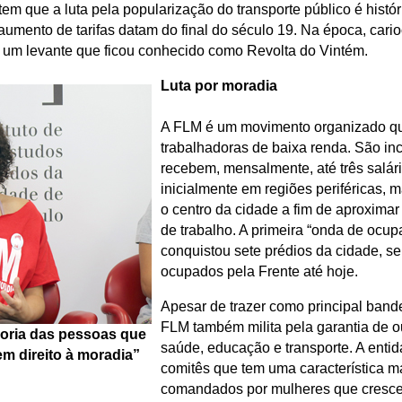
 que a luta pela popularização do transporte público é histór
aumento de tarifas datam do final do século 19. Na época, cari
 um levante que ficou conhecido como Revolta do Vintém.
Luta por moradia
A FLM é um movimento organizado que
trabalhadoras de baixa renda. São inc
recebem, mensalmente, até três salá
inicialmente em regiões periféricas, 
o centro da cidade a fim de aproximar
de trabalho. A primeira “onda de ocu
conquistou sete prédios da cidade, 
ocupados pela Frente até hoje.
Apesar de trazer como principal bande
FLM também milita pela garantia de o
ioria das pessoas que
saúde, educação e transporte. A entid
m direito à moradia”
comitês que tem uma característica m
comandados por mulheres que cresce