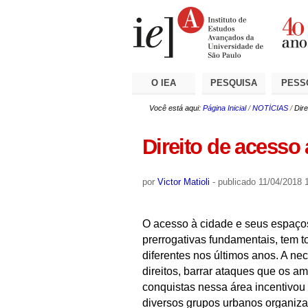
Ir
Ferramentas
Seções
para
Pessoais
o
conteúdo.
|
Ir
para
a
O IEA
PESQUISA
PESS
navegação
Você está aqui:
Página Inicial
/
NOTÍCIAS
/
Dir
Direito de acesso
por
Victor Matioli
-
publicado
11/04/2018 
O acesso à cidade e seus espaço
prerrogativas fundamentais, tem 
diferentes nos últimos anos. A ne
direitos, barrar ataques que os a
conquistas nessa área incentivou
diversos grupos urbanos organiz