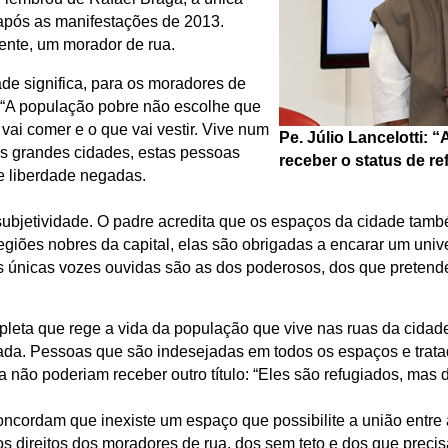
após as manifestações de 2013.
ente, um morador de rua.
de significa, para os moradores de
. “A população pobre não escolhe que
 vai comer e o que vai vestir. Vive num
Pe. Júlio Lancelotti: 
as grandes cidades, estas pessoas
receber o status de re
e liberdade negadas.
ubjetividade. O padre acredita que os espaços da cidade tam
giões nobres da capital, elas são obrigadas a encarar um un
s únicas vozes ouvidas são as dos poderosos, dos que pretend
leta que rege a vida da população que vive nas ruas da cidade
giada. Pessoas que são indesejadas em todos os espaços e tr
não poderiam receber outro título: “Eles são refugiados, mas 
oncordam que inexiste um espaço que possibilite a união entre
os direitos dos moradores de rua, dos sem teto e dos que precis