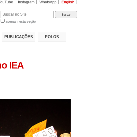
YouTube
Instagram
WhatsApp
English
apenas nesta seção
a…
PUBLICAÇÕES
POLOS
no IEA