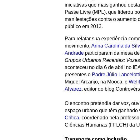
iniciativas que mais ganhou dest
Passe Livre (MPL), que liderou bo
manifestações contra o aumento da
público em 2013.
Para relatar sua experiência como
movimento,
Anna Carolina da Sil
Andrade
participaram da mesa d
Grupos Urbanos Recentes: Vozes
aconteceu no dia 6 de abril no I
presentes o
Padre Júlio Lancelotti
Miguel Arcanjo, na Mooca, e
Weli
Alvarez
, editor do blog Controvérs
O encontro pretendia dar voz, ouv
espaço urbano que têm ganhado vi
Crítica
, coordenado pela professo
Ciências Humanas (FFLCH) da U
Transporte como inclusão