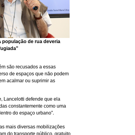
“A população de rua deveria
fugiada"
bém são recusados a essas
iverso de espaços que não podem
em acalmar ou suprimir as
, Lancelotti defende que ela
atadas constantemente como uma
dentro do espaço urbano”.
 as mais diversas mobilizações
am do transporte público, gratuito