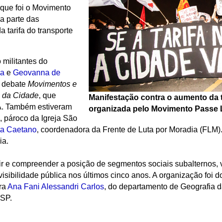
aque foi o Movimento
a parte das
 tarifa do transporte
 militantes do
va
e
Geovanna de
e debate
Movimentos e
 da Cidade
, que
Manifestação contra o aumento da t
EA. Também estiveram
organizada pelo Movimento Passe 
, pároco da Igreja São
ta Caetano
, coordenadora da Frente de Luta por Moradia (FLM)
ia.
ir e compreender a posição de segmentos sociais subalternos, 
sibilidade pública nos últimos cinco anos. A organização foi 
ra
Ana Fani Alessandri Carlos
, do departamento de Geografia d
SP.