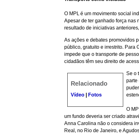
O MPL é um movimento social indep
Apesar de ter ganhado força nas 
resultado de iniciativas anteriore
As ações e debates promovidos pe
público, gratuito e irrestrito. Pa
impede que o transporte de pesso
cidadãos têm seu direito de aces
Se o 
parte
Relacionado
puder
esten
Vídeo
|
Fotos
O MPL
um fundo deveria ser criado atra
Anna Carolina não o considera invi
Real, no Rio de Janeiro, e Agudo