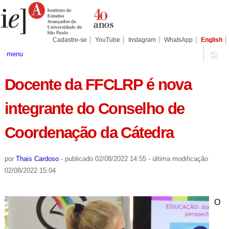
Ir
Ferramentas
Seções
para
Pessoais
o
conteúdo.
|
Cadastre-se
YouTube
Instagram
WhatsApp
English
Ir
para
menu
a
navegação
Docente da FFCLRP é nova
integrante do Conselho de
Coordenação da Cátedra
por
Thais Cardoso
-
publicado
02/08/2022 14:55
-
última modificação
02/08/2022 15:04
O