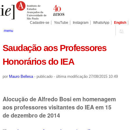
Ir
Ferramentas
Seções
para
Pessoais
o
conteúdo.
|
Cadastre-se
YouTube
Instagram
WhatsApp
English
Ir
para
menu
a
navegação
Saudação aos Professores
Honorários do IEA
por
Mauro Bellesa
-
publicado
-
última modificação
27/08/2015 10:49
Alocução de Alfredo Bosi em homenagem
aos professores visitantes do IEA em 15
de dezembro de 2014