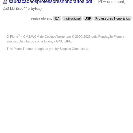
saudacaoaosprofessoreshonorarios.pdf
— PDF document,
250 kB (256445 bytes)
registrado em:
IEA
Institucional
USP
Professores Honorários
®
O
Plone
- CMS/WCM de Código Aberto
tem
©
2000-2026 pela
Fundação Plone
e
amigos. Distribuído sob a
Licença GNU GPL
.
This Plone Theme brought to you by
Simples Consultoria
.