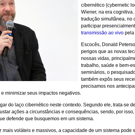
cibernético (cybernetic l
Wiener, na era cognitiva
tradução simultânea, no 
participar presencialment
transmissão ao vivo
pela 
Escocês, Donald Peterso
perigos que as novas tec
nossas vidas, principal
trabalho, saúde e bem-es
seminários, o pesquisad
também expôs seus receio
precisamos nos antecipa
r e minimizar seus impactos negativos.
gar do laço cibernético neste contexto. Segundo ele, trata-se d
ustar ações a circunstâncias e consequências, sendo, por isso,
 que defende que busquemos em um sistema.
mais voláteis e massivos, a capacidade de um sistema pode s