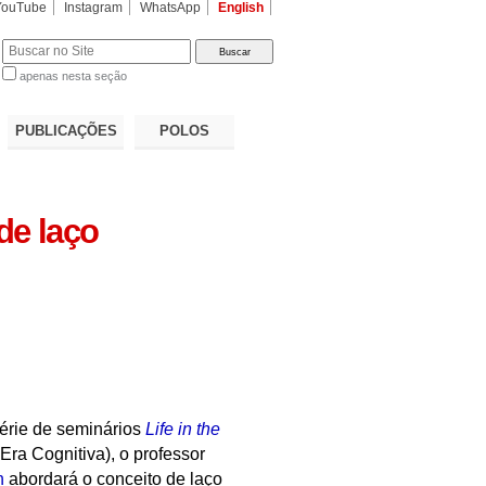
YouTube
Instagram
WhatsApp
English
apenas nesta seção
a…
PUBLICAÇÕES
POLOS
de laço
érie de seminários
Life in the
Era Cognitiva), o professor
n
abordará o conceito de laço