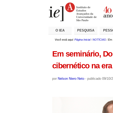
Ir
Ferramentas
Seções
para
Pessoais
o
conteúdo.
|
Ir
para
a
O IEA
PESQUISA
PESS
navegação
Você está aqui:
Página Inicial
/
NOTÍCIAS
/
Em s
Em seminário, Don
cibernético na era
por
Nelson Niero Neto
-
publicado
09/10/2