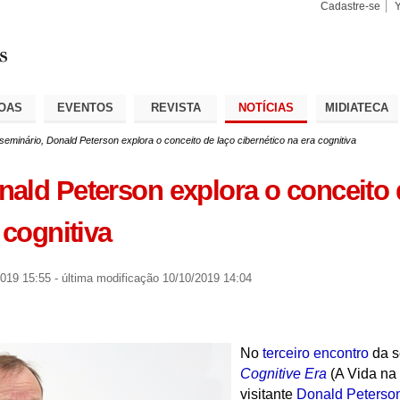
Cadastre-se
Busca
Busca
Avançad
OAS
EVENTOS
REVISTA
NOTÍCIAS
MIDIATECA
eminário, Donald Peterson explora o conceito de laço cibernético na era cognitiva
ald Peterson explora o conceito 
 cognitiva
019 15:55
-
última modificação
10/10/2019 14:04
No
terceiro encontro
da s
Cognitive Era
(A Vida na 
visitante
Donald Peterso