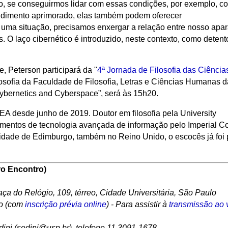
nto, se conseguirmos lidar com essas condições, por exemplo, c
ndimento aprimorado, elas também podem oferecer
 uma situação, precisamos enxergar a relação entre nosso apar
 O laço cibernético é introduzido, neste contexto, como detent
.
, Peterson participará da "
4ª Jornada de Filosofia das Ciência
osofia da Faculdade de Filosofia, Letras e Ciências Humanas d
Cybernetics and Cyberspace”, será às 15h20.
IEA desde junho de 2019. Doutor em filosofia pela University
mentos de tecnologia avançada de informação pelo Imperial C
ersidade de Edimburgo, também no Reino Unido, o escocês já fo
iro Encontro)
aça do Relógio, 109, térreo, Cidade Universitária, São Paulo
co (com
inscrição prévia online
) - Para assistir à
transmissão ao 
ni (sedini@usp.br), telefone 11 3091-1678