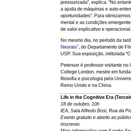
pressurizada”, explica. “No enta
a ajuda de máquinas e auto-ente
oportunidades”. Para otimizarmos
mental e as condições emergentes.
de valor explicativo e operacional
No mesmo dia, no período da tarde
Neurais
", do Departamento de Fil
USP. Sua exposição, intitulada “
Peterson é professor visitante no 
College London, mestre em funda
filosofia e psicologia pela Univ
Reino Unido e na China.
Life in the Cognitive Era (Terce
18 de outubro, 10h
IEA, Sala Alfredo Bosi, Rua da Pr
Evento gratuito e aberto ao públi
inscrever.
Mais informações com Sandra Sedi