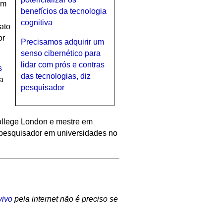
om
benefícios da tecnologia
cognitiva
ato
or
Precisamos adquirir um
senso cibernético para
lidar com prós e contras
s
das tecnologias, diz
a
pesquisador
ollege London e mestre em
i pesquisador em universidades no
vivo
pela internet não é preciso se