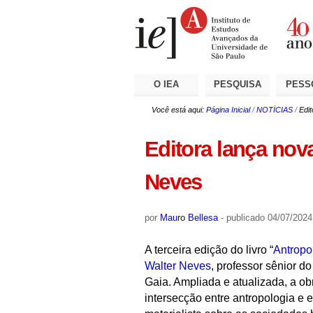
Ir
Ferramentas
Seções
para
Pessoais
o
conteúdo.
|
Ir
para
a
O IEA
PESQUISA
PESS
navegação
Você está aqui:
Página Inicial
/
NOTÍCIAS
/
Edit
Editora lança nova
Neves
por
Mauro Bellesa
-
publicado
04/07/2024
A terceira edição do livro “
Antropo
Walter Neves
, professor sênior d
Gaia. Ampliada e atualizada, a ob
intersecção entre antropologia e 