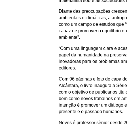
materialista sobre as sociedades
Diante das preocupações crescen
ambientais e climáticas, a antrop
como um campo de estudos que “
capaz de promover o equilíbrio e
ambiente”.
“Com uma linguagem clara e acessív
papel da humanidade na preserva
inovadoras para os problemas amb
editores.
Com 96 páginas e foto de capa d
Alcântara, o livro inaugura a Séri
com o objetivo de publicar os títu
bem como novos trabalhos em antr
intenção é promover um diálogo en
presente e o passado humanos.
Neves é professor sênior desde 