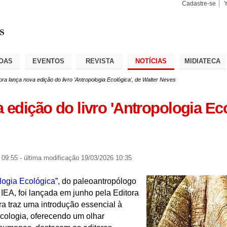
Cadastre-se
Busca
Busca
Avançad
OAS
EVENTOS
REVISTA
NOTÍCIAS
MIDIATECA
ora lança nova edição do livro 'Antropologia Ecológica', de Walter Neves
 edição do livro 'Antropologia Eco
 09:55
-
última modificação
19/03/2026 10:35
logia Ecológica
”, do paleoantropólogo
o IEA, foi lançada em junho pela Editora
ra traz uma introdução essencial à
ecologia, oferecendo um olhar