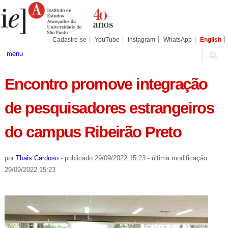
Ir
Ferramentas
Seções
para
Pessoais
o
conteúdo.
|
Cadastre-se
YouTube
Instagram
WhatsApp
English
Ir
para
menu
a
navegação
Encontro promove integração
de pesquisadores estrangeiros
do campus Ribeirão Preto
por
Thais Cardoso
-
publicado
29/09/2022 15:23
-
última modificação
29/09/2022 15:23