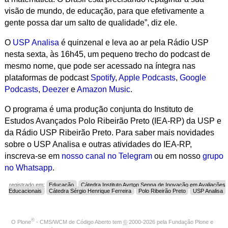
visão de mundo, de educação, para que efetivamente a
gente possa dar um salto de qualidade”, diz ele.
O
USP Analisa
é quinzenal e leva ao ar pela Rádio USP
nesta sexta, às 16h45, um pequeno trecho do podcast de
mesmo nome, que pode ser acessado na íntegra nas
plataformas de podcast
Spotify
,
Apple Podcasts
,
Google
Podcasts
,
Deezer
e
Amazon Music
.
O programa é uma produção conjunta do Instituto de
Estudos Avançados Polo Ribeirão Preto (IEA-RP) da USP e
da Rádio USP Ribeirão Preto. Para saber mais novidades
sobre o USP Analisa e outras atividades do IEA-RP,
inscreva-se em
nosso canal no Telegram
ou em nosso
grupo
no Whatsapp
.
registrado em:
Educação
Cátedra Instituto Ayrton Senna de Inovação em Avaliações
Educacionais
Cátedra Sérgio Henrique Ferreira
Polo Ribeirão Preto
USP Analisa
®
O
Plone
- CMS/WCM de Código Aberto
tem
©
2000-2026 pela
Fundação Plone
e