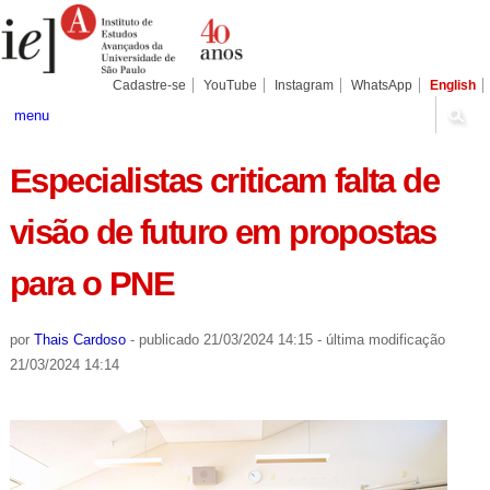
Ir
Ferramentas
Seções
para
Pessoais
o
conteúdo.
|
Cadastre-se
YouTube
Instagram
WhatsApp
English
Ir
para
menu
a
navegação
Especialistas criticam falta de
visão de futuro em propostas
para o PNE
por
Thais Cardoso
-
publicado
21/03/2024 14:15
-
última modificação
21/03/2024 14:14