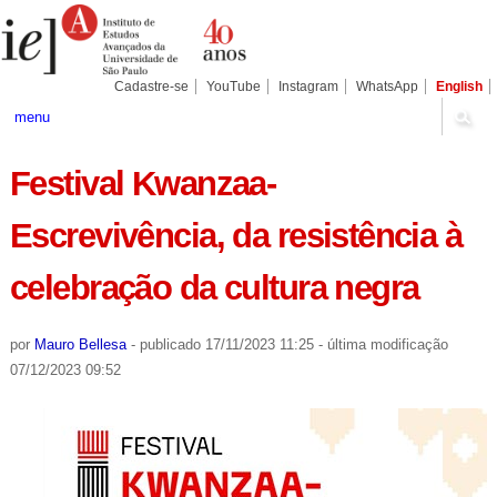
Ir
Ferramentas
Seções
para
Pessoais
o
conteúdo.
|
Cadastre-se
YouTube
Instagram
WhatsApp
English
Ir
para
menu
a
navegação
Festival Kwanzaa-
Escrevivência, da resistência à
celebração da cultura negra
por
Mauro Bellesa
-
publicado
17/11/2023 11:25
-
última modificação
07/12/2023 09:52