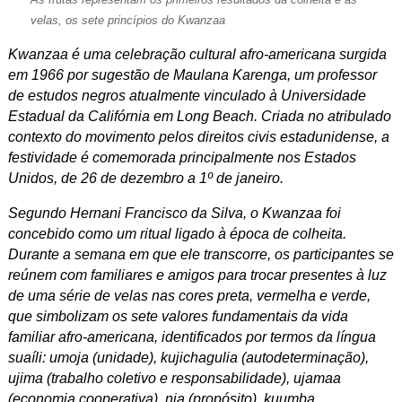
velas, os sete princípios do Kwanzaa
Kwanzaa é uma celebração cultural afro-americana surgida
em 1966 por sugestão de Maulana Karenga, um professor
de estudos negros atualmente vinculado à Universidade
Estadual da Califórnia em Long Beach. Criada no atribulado
contexto do movimento pelos direitos civis estadunidense, a
festividade é comemorada principalmente nos Estados
Unidos, de 26 de dezembro a 1º de janeiro.
Segundo Hernani Francisco da Silva, o Kwanzaa foi
concebido como um ritual ligado à época de colheita.
Durante a semana em que ele transcorre, os participantes se
reúnem com familiares e amigos para trocar presentes à luz
de uma série de velas nas cores preta, vermelha e verde,
que simbolizam os sete valores fundamentais da vida
familiar afro-americana, identificados por termos da língua
suaíli: umoja (unidade), kujichagulia (autodeterminação),
ujima (trabalho coletivo e responsabilidade), ujamaa
(economia cooperativa), nia (propósito), kuumba