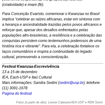
(criatividade) e imani (fé).
Para Conceição Evaristo, comemorar o Kwanzaa no Brasil
implica “celebrar as raízes africanas, estar em sintonia com
a herança e ancestralidade trazidas pelos povos africanos e
reforçar que, apesar dos desafios enfrentados pelas
populações afro-brasileiras, a resiliência e a celebração das
conquistas persistem como testemunhos poderosos de uma
história rica e vibrante”. Para ela, a celebração fortalece os
laços comunitários e inspira a continuidade do legado
cultural, promovendo a conscientização.
Festival Kwanzaa-Escrevivência
13 a 15 de dezembro
IEA, Each-USP e Itaú Cultural
Mais informações: Sandra Sedini (
sedini@usp.br
), telefone
(11) 3091-1678
Pagina do festival
Fotos (a partir do alto): Leonor Calasans/IEA-USP e RDN Stock