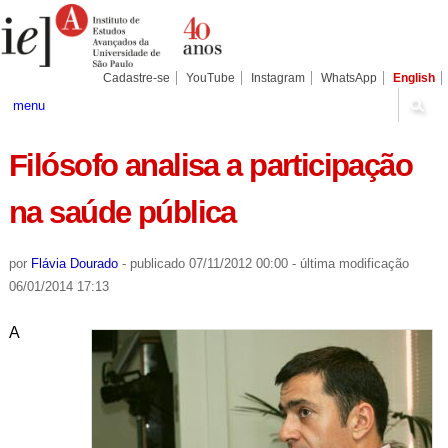
Ir
Ferramentas
Seções
para
Pessoais
o
conteúdo.
|
Cadastre-se
YouTube
Instagram
WhatsApp
English
Ir
para
menu
a
navegação
Filósofo analisa a participação
na saúde pública
por
Flávia Dourado
-
publicado
07/11/2012 00:00
-
última modificação
06/01/2014 17:13
A