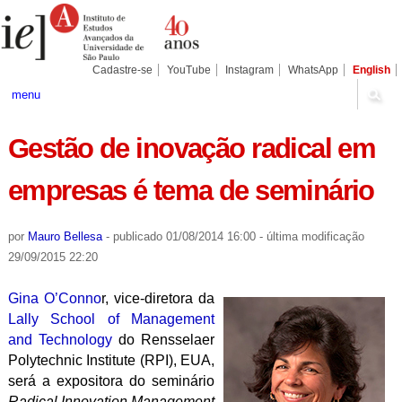
Ir
Ferramentas
Seções
para
Pessoais
o
conteúdo.
|
Cadastre-se
YouTube
Instagram
WhatsApp
English
Ir
para
menu
a
navegação
Gestão de inovação radical em
empresas é tema de seminário
por
Mauro Bellesa
-
publicado
01/08/2014 16:00
-
última modificação
29/09/2015 22:20
Gina O’Conno
r, vice-diretora da
Lally School of Management
and Technology
do Rensselaer
Polytechnic Institute (RPI), EUA,
será a expositora do seminário
Radical Innovation Management