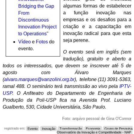
algumas formas de estabelecer
Bridging the Gap
a função inovação nas
From
empresas e os desafios para a
Discontinuous
criação e a capacitação em
Innovation Project
inovação radical para que esta
to Operations
"
seja perene.
Vídeo
e
Fotos
do
evento.
O evento será em inglês (sem
tradução), gratuito e aberto a
todos os interessados, que devem se inscrever até 5 de
agosto com Álvaro Marques
(
alvaro.marques@vanzolini.org.br
), telefone (11) 3091-5363,
ramal 488. O seminário terá transmissão ao vivo pela
IPTV-
USP
. O Anfiteatro do Departamento de Engenharia de
Produção da Poli-USP fica na Avenida Prof. Luciano
Gualberto, 530, Cidade Universitária, São Paulo.
Foto: arquivo pessoal de Gina O'Connor
registrado em:
Evento
Inovação
Transformação
Economia
Grupo de Pesquisa
Observatório da Inovação e Competitividade - NAP