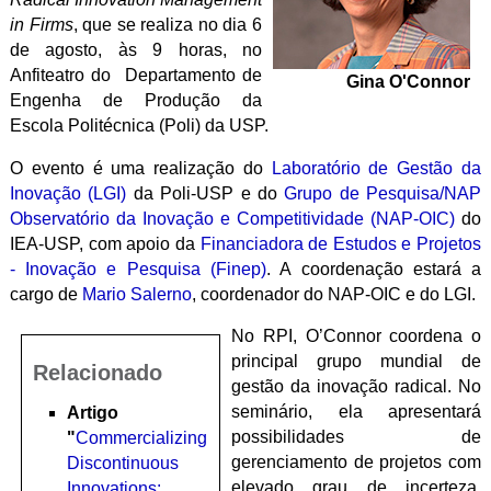
in Firms
, que se realiza no dia 6
de agosto, às 9 horas, no
Anfiteatro do Departamento de
Gina O'Connor
Engenha de Produção da
Escola Politécnica (Poli) da USP.
O evento é uma realização do
Laboratório de Gestão da
Inovação (LGI)
da Poli-USP e do
Grupo de Pesquisa/NAP
Observatório da Inovação e Competitividade (NAP-OIC)
do
IEA-USP, com apoio da
Financiadora de Estudos e Projetos
- Inovação e Pesquisa (Finep)
. A coordenação estará a
cargo de
Mario Salerno
, coordenador do NAP-OIC e do LGI.
No RPI, O’Connor coordena o
principal grupo mundial de
Relacionado
gestão da inovação radical. No
seminário, ela apresentará
Artigo
possibilidades de
"
Commercializing
gerenciamento de projetos com
Discontinuous
elevado grau de incerteza,
Innovations: