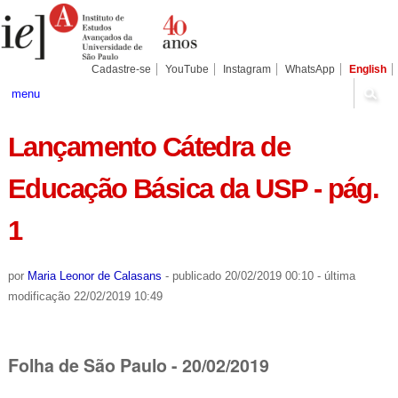
Ir
Ferramentas
Seções
para
Pessoais
o
conteúdo.
|
Cadastre-se
YouTube
Instagram
WhatsApp
English
Ir
para
menu
a
navegação
Lançamento Cátedra de
Educação Básica da USP - pág.
1
por
Maria Leonor de Calasans
-
publicado
20/02/2019 00:10
-
última
modificação
22/02/2019 10:49
Folha de São Paulo - 20/02/2019