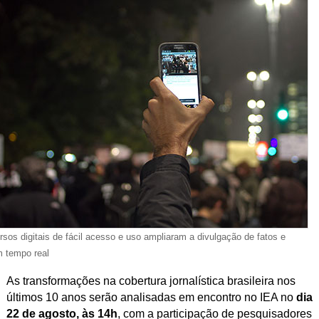
sos digitais de fácil acesso e uso ampliaram a divulgação de fatos e
m tempo real
As transformações na cobertura jornalística brasileira nos
últimos 10 anos serão analisadas em encontro no IEA no
dia
22 de agosto, às 14h
, com a participação de pesquisadores