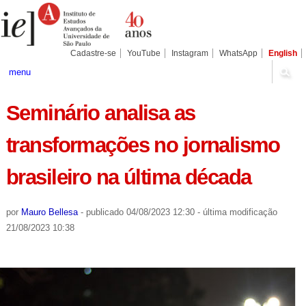
Ir
Ferramentas
Seções
para
Pessoais
o
conteúdo.
|
Cadastre-se
YouTube
Instagram
WhatsApp
English
Ir
para
menu
a
navegação
Seminário analisa as
transformações no jornalismo
brasileiro na última década
por
Mauro Bellesa
-
publicado
04/08/2023 12:30
-
última modificação
21/08/2023 10:38