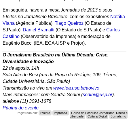
Em seguida, haverá a mesa
Jornadas de 2013 e seus
Efeitos no Jornalismo Brasileiro
, com os expositores
Natália
Viana
(Agência Pública),
Tiago Queiroz
(O Estado de
S.Paulo),
Daniel Bramatti
(O Estado de S.Paulo) e
Carlos
Castilho
(Observatório da Imprensa) e moderação de
Eugênio Bucci (IEA, ECA-USP e Projor).
O Jornalismo Brasileiro na Última Década: Crise,
Diversidade e Inovação
22 de agosto, 14h
Sala Alfredo Bosi (rua da Praça do Relógio, 109, Térreo,
Cidade Universitária, São Paulo)
Transmissão ao vivo em
www.iea.usp.br/aovivo
Mais informações: com Sandra Sedini (
sedini@usp.br
),
telefone (11) 3091-1678
Página do evento
registrado em:
Evento
Imprensa
Grupo de Pesquisa Jornalismo, Direito e
Liberdade
Cultura Digital
Jornalismo