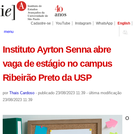
Ir
Ferramentas
Seções
para
Pessoais
o
conteúdo.
|
Cadastre-se
YouTube
Instagram
WhatsApp
English
Ir
para
menu
a
navegação
Instituto Ayrton Senna abre
vaga de estágio no campus
Ribeirão Preto da USP
por
Thais Cardoso
-
publicado
23/08/2023 11:39
-
última modificação
23/08/2023 11:39
O