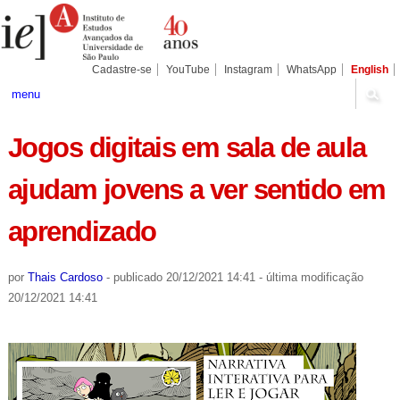
Ir
Ferramentas
Seções
para
Pessoais
o
conteúdo.
|
Cadastre-se
YouTube
Instagram
WhatsApp
English
Ir
para
menu
a
navegação
Jogos digitais em sala de aula
ajudam jovens a ver sentido em
aprendizado
por
Thais Cardoso
-
publicado
20/12/2021 14:41
-
última modificação
20/12/2021 14:41