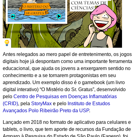
Antes relegados ao mero papel de entretenimento, os jogos
digitais hoje já despontam como uma importante ferramenta
educacional, que ajuda os jovens a enxergarem sentido no
conhecimento e a se tornarem protagonistas em seu
aprendizado. Um exemplo disso é o
gamebook
(um livro
digital interativo) “O Mistério do Sr. Gratus”, desenvolvido
pelo
Centro de Pesquisas em Doenças Inflamatórias
(CRID)
, pela
StoryMax
e pelo
Instituto de Estudos
Avançados Polo Ribeirão Preto da USP
.
Lançado em 2018 no formato de aplicativo para celulares e
tablets, o livro, que tem aporte de recursos da Fundação de
Amparo à Pesquisa do Estado de São Paulo (Fapesp), foi