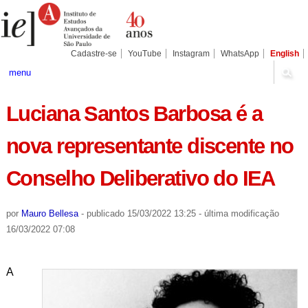
Ir
Ferramentas
Seções
para
Pessoais
o
conteúdo.
|
Cadastre-se
YouTube
Instagram
WhatsApp
English
Ir
para
menu
a
navegação
Luciana Santos Barbosa é a
nova representante discente no
Conselho Deliberativo do IEA
por
Mauro Bellesa
-
publicado
15/03/2022 13:25
-
última modificação
16/03/2022 07:08
A