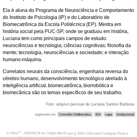
Ela é aluna do Programa de Neurociência e Comportamento
do Instituto de Psicologia (IP) e do Laboratório de
Biomecatrônica da Escola Politécnica (EP). Mestra em
história social pela PUC-SP, onde se graduou em história,
Luciana tem como principais campos de estudo:
neurociências e tecnologia; ciências cognitivas; filosofia da
mente; tecnologia, neurociências e sociedade; e interação
humano-máquina.
Correlatos neurais da consciência, engenharia reversa do
cérebro humano, desenvolvimento tecnológico atrelado à
inteligência artificial, biomecatrônica, biorrobótica e
biomecânica são os temas específicos de seu trabalho.
Foto: arquivo pessoal de Luciana Santos Barbosa
registrado em:
Conselho Deliberativo
IEA
capa
Institucional
®
O
Plone
- CMS/WCM de Código Aberto
tem
©
2000-2026 pela
Fundação Plone
e