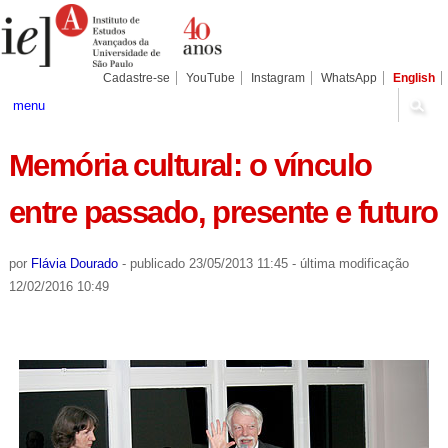
Ir
Ferramentas
Seções
para
Pessoais
o
conteúdo.
|
Cadastre-se
YouTube
Instagram
WhatsApp
English
Ir
para
menu
a
navegação
Memória cultural: o vínculo
entre passado, presente e futuro
por
Flávia Dourado
-
publicado
23/05/2013 11:45
-
última modificação
12/02/2016 10:49