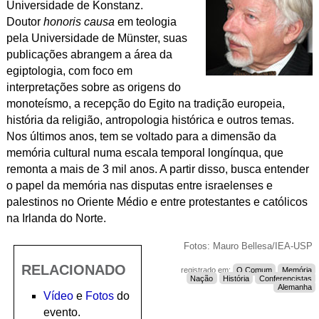
Universidade de Konstanz.
Doutor
honoris causa
em teologia
pela Universidade de Münster, suas
publicações abrangem a área da
egiptologia, com foco em
interpretações sobre as origens do
monoteísmo, a recepção do Egito na tradição europeia,
história da religião, antropologia histórica e outros temas.
Nos últimos anos, tem se voltado para a dimensão da
memória cultural numa escala temporal longínqua, que
remonta a mais de 3 mil anos. A partir disso, busca entender
o papel da memória nas disputas entre israelenses e
palestinos no Oriente Médio e entre protestantes e católicos
na Irlanda do Norte.
Fotos: Mauro Bellesa/IEA-USP
RELACIONADO
registrado em:
O Comum
Memória
Nação
História
Conferencistas
Alemanha
Vídeo
e
Fotos
do
evento.