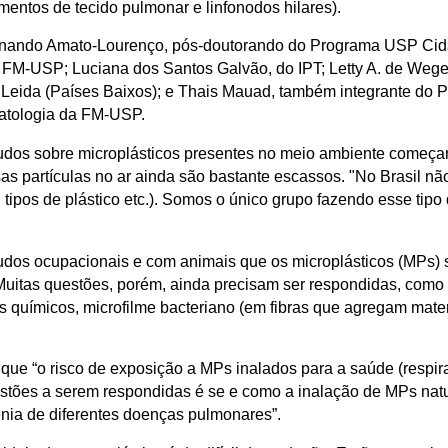
entos de tecido pulmonar e linfonodos hilares).
Fernando Amato-Lourenço, pós-doutorando do Programa USP Cid
FM-USP; Luciana dos Santos Galvão, do IPT; Letty A. de Weger,
de Leida (Países Baixos); e Thais Mauad, também integrante d
atologia da FM-USP.
dos sobre microplásticos presentes no meio ambiente começar
sas partículas no ar ainda são bastante escassos. "No Brasil 
tipos de plástico etc.). Somos o único grupo fazendo esse tipo
udos ocupacionais e com animais que os microplásticos (MPs) 
Muitas questões, porém, ainda precisam ser respondidas, como
químicos, microfilme bacteriano (em fibras que agregam materi
r que “o risco de exposição a MPs inalados para a saúde (resp
uestões a serem respondidas é se e como a inalação de MPs na
enia de diferentes doenças pulmonares”.