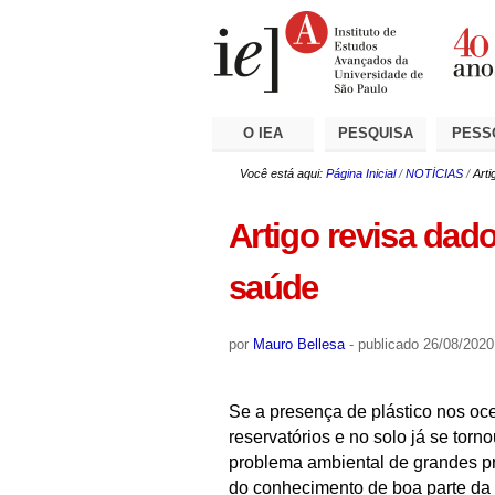
Ir
Ferramentas
Seções
para
Pessoais
o
conteúdo.
|
Ir
para
a
O IEA
PESQUISA
PESS
navegação
Você está aqui:
Página Inicial
/
NOTÍCIAS
/
Arti
Artigo revisa dado
saúde
por
Mauro Bellesa
-
publicado
26/08/2020
Se a presença de plástico nos oce
reservatórios e no solo já se torn
problema ambiental de grandes p
do conhecimento de boa parte da