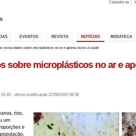
Cadastre-se
Busca
Busca
Avançad
OAS
EVENTOS
REVISTA
NOTÍCIAS
MIDIATECA
go revisa dados sobre microplásticos no ar e aponta riscos à saúde
s sobre microplásticos no ar e ap
 15:45
-
última modificação
27/08/2020 08:36
anos, rios,
ou um
roporções e
 população,