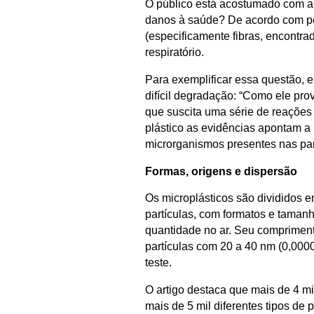
O público está acostumado com a i
danos à saúde? De acordo com pesq
(especificamente fibras, encontr
respiratório.
Para exemplificar essa questão, 
difícil degradação: “Como ele pro
que suscita uma série de reações 
plástico as evidências apontam a
microrganismos presentes nas part
Formas, origens e dispersão
Os microplásticos são divididos e
partículas, com formatos e tamanh
quantidade no ar. Seu compriment
partículas com 20 a 40 nm (0,00
teste.
O artigo destaca que mais de 4 m
mais de 5 mil diferentes tipos de