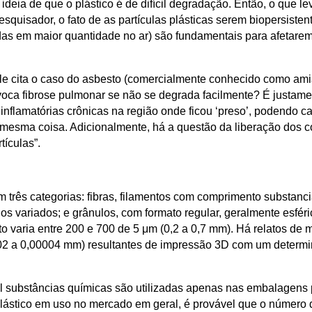
deia de que o plástico é de difícil degradação. Então, o que le
uisador, o fato de as partículas plásticas serem biopersisten
adas em maior quantidade no ar) são fundamentais para afetare
ele cita o caso do asbesto (comercialmente conhecido como ami
voca fibrose pulmonar se não se degrada facilmente? É justame
inflamatórias crônicas na região onde ficou ‘preso’, podendo c
 mesma coisa. Adicionalmente, há a questão da liberação dos 
ículas”.
m três categorias: fibras, filamentos com comprimento substanc
os variados; e grânulos, com formato regular, geralmente esféri
o varia entre 200 e 700 de 5 μm (0,2 a 0,7 mm). Há relatos de
002 a 0,00004 mm) resultantes de impressão 3D com um deter
il substâncias químicas são utilizadas apenas nas embalagens 
 plástico em uso no mercado em geral, é provável que o número