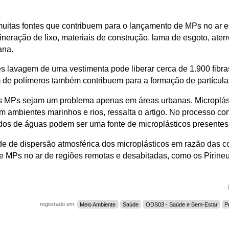
uitas fontes que contribuem para o lançamento de MPs no ar es
ineração de lixo, materiais de construção, lama de esgoto, ater
ana.
s lavagem de uma vestimenta pode liberar cerca de 1.900 fibra
m de polímeros também contribuem para a formação de partícula
 MPs sejam um problema apenas em áreas urbanas. Microplás
m ambientes marinhos e rios, ressalta o artigo. No processo con
s de águas podem ser uma fonte de microplásticos presentes 
de de dispersão atmosférica dos microplásticos em razão das co
a de MPs no ar de regiões remotas e desabitadas, como os Pirin
registrado em:
Meio Ambiente
Saúde
ODS03 - Saúde e Bem-Estar
P