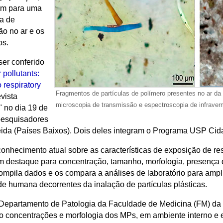
tam para uma
a de
o no ar e os
os.
er conferido
 pollutants:
o respiratory
Fragmentos de partículas de polímero presentes no ar da
evista
microscopia de transmissão e espectroscopia de infrave
" no dia 19 de
 pesquisadores
ida (Países Baixos). Dois deles integram o Programa USP Cid
onhecimento atual sobre as características de exposição de res
 destaque para concentração, tamanho, morfologia, presença de
compila dados e os compara a análises de laboratório para amp
de humana decorrentes da inalação de partículas plásticas.
Departamento de Patologia da Faculdade de Medicina (FM) da
mo concentrações e morfologia dos MPs, em ambiente interno e 