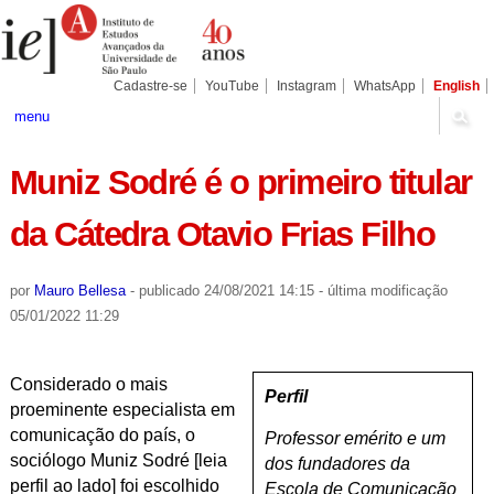
Ir
Ferramentas
Seções
para
Pessoais
o
conteúdo.
|
Cadastre-se
YouTube
Instagram
WhatsApp
English
Ir
para
menu
a
navegação
Muniz Sodré é o primeiro titular
da Cátedra Otavio Frias Filho
por
Mauro Bellesa
-
publicado
24/08/2021 14:15
-
última modificação
05/01/2022 11:29
Considerado o mais
Perfil
proeminente especialista em
comunicação do país, o
Professor emérito e um
sociólogo Muniz Sodré [leia
dos fundadores da
perfil ao lado] foi escolhido
Escola de Comunicação