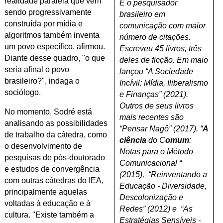
realidade paralela que vem
É o pesquisador
sendo progressivamente
brasileiro em
construída por mídia e
comunicação com maior
algoritmos também inventa
número de citações.
um povo específico, afirmou.
Escreveu 45 livros, três
Diante desse quadro, "o que
deles de ficção. Em maio
seria afinal o povo
lançou “A Sociedade
brasileiro?", indaga o
Incívil: Mídia, Iliberalismo
sociólogo.
e Finanças” (2021).
Outros de seus livros
No momento, Sodré está
mais recentes são
analisando as possibilidades
“Pensar Nagô” (2017), “
A
de trabalho da cátedra, como
ciência
do C
omum
:
o desenvolvimento de
Notas para o Método
pesquisas de pós-doutorado
Comunicacional “
e estudos de convergência
(2015), “Reinventando a
com outras cátedras do IEA,
Educação - Diversidade,
principalmente aquelas
Descolonização e
voltadas à educação e à
Redes” (2012) e “As
cultura. "Existe também a
Estratégias Sensíveis -