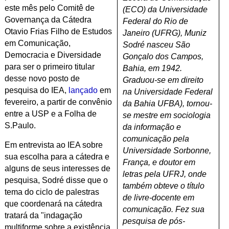
este mês pelo Comitê de
(ECO) da Universidade
Governança da Cátedra
Federal do Rio de
Otavio Frias Filho de Estudos
Janeiro (UFRG), Muniz
em Comunicação,
Sodré nasceu São
Democracia e Diversidade
Gonçalo dos Campos,
para ser o primeiro titular
Bahia, em 1942.
desse novo posto de
Graduou-se em direito
pesquisa do IEA,
lançado
em
na Universidade Federal
fevereiro, a partir de convênio
da Bahia UFBA), tornou-
entre a USP e a Folha de
se mestre em sociologia
S.Paulo.
da informação e
comunicação pela
Em entrevista ao IEA sobre
Universidade Sorbonne,
sua escolha para a cátedra e
França, e doutor em
alguns de seus interesses de
letras pela UFRJ, onde
pesquisa, Sodré disse que o
também obteve o título
tema do ciclo de palestras
de livre-docente em
que coordenará na cátedra
comunicação. Fez sua
tratará da "indagação
pesquisa de pós-
multiforme sobre a existência