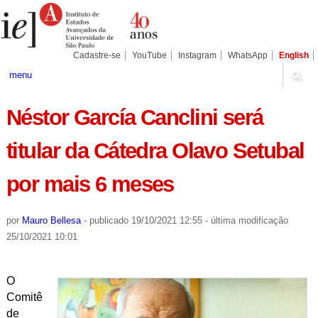
Ir
Ferramentas
Seções
para
Pessoais
o
conteúdo.
|
Cadastre-se
YouTube
Instagram
WhatsApp
English
Ir
para
menu
a
navegação
Néstor García Canclini será
titular da Cátedra Olavo Setubal
por mais 6 meses
por
Mauro Bellesa
-
publicado
19/10/2021 12:55
-
última modificação
25/10/2021 10:01
O
Comitê
de