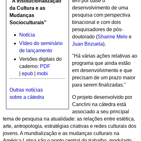
tem por base o
"A Institucionalização
desenvolvimento de uma
da Cultura e as
pesquisa com perspectiva
Mudanças
binacional e com dois
Socioculturais"
pesquisadores de pós-
Notícia
doutorado (
Sharine Melo
e
Vídeo do seminário
Juan Brizuela
).
de lançamento
"Há várias ações relativas ao
Versões digitais do
programa que ainda estão
caderno:
PDF
em desenvolvimento e que
|
epub
|
mobi
precisam de um prazo maior
para serem finalizadas."
Outras notícias
sobre a cátedra
O projeto desenvolvido por
Canclini na cátedra está
associado a seu principal
tema de pesquisa na atualidade: as relações entre estética,
arte, antropologia, estratégias criativas e redes culturais dos
jovens. A
mundialização e as mudanças culturais na
América Latina são o ponto central do trabalho, modulado