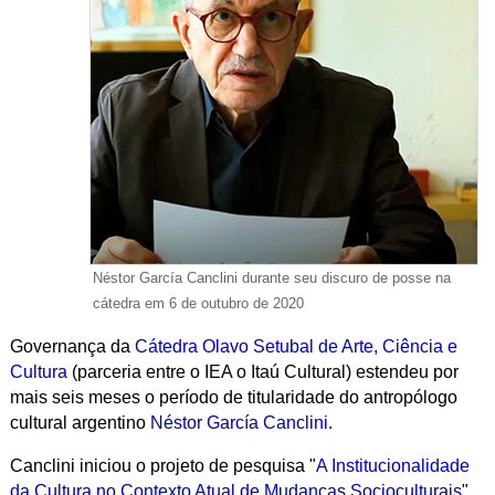
Néstor García Canclini durante seu discuro de posse na
cátedra em 6 de outubro de 2020
Governança da
Cátedra Olavo Setubal de Arte, Ciência e
Cultura
(parceria entre o IEA o Itaú Cultural) estendeu por
mais seis meses o período de titularidade do antropólogo
cultural argentino
Néstor García Canclini
.
Canclini iniciou o projeto de pesquisa "
A Institucionalidade
da Cultura no Contexto Atual de Mudanças Socioculturais
"