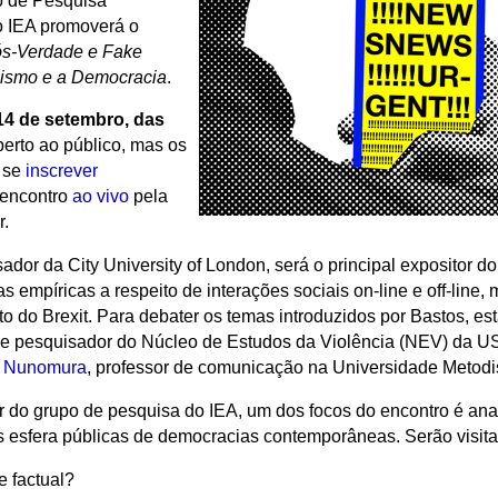
o de Pesquisa
 IEA promoverá o
Pós-Verdade e Fake
lismo e a Democracia
.
14 de setembro, das
berto ao público, mas os
m se
inscrever
 encontro
ao vivo
pela
r.
sador da City University of London, será o principal expositor do
empíricas a respeito de interações sociais on-line e off-line, mí
o do Brexit. Para debater os temas introduzidos por Bastos, es
ca e pesquisador do Núcleo de Estudos da Violência (NEV) da 
 Nunomura
, professor de comunicação na Universidade Metod
r do grupo de pesquisa do IEA, um dos focos do encontro é ana
esfera públicas de democracias contemporâneas. Serão visitad
e factual?