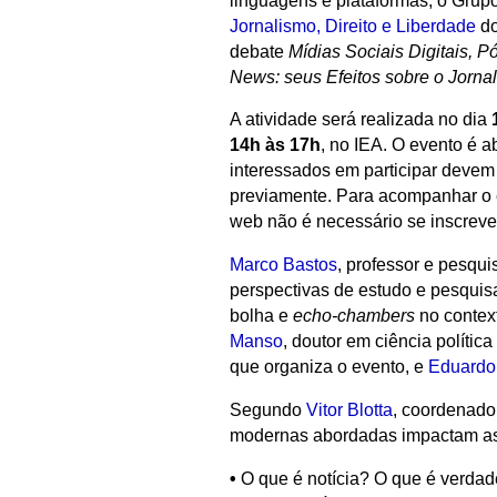
linguagens e plataformas, o Grup
Jornalismo, Direito e Liberdade
do
debate
Mídias Sociais Digitais, 
News: seus Efeitos sobre o Jorna
A atividade será realizada no dia
14h às 17h
, no IEA. O evento é a
interessados em participar deve
previamente. Para acompanhar o
web não é necessário se inscreve
Marco Bastos
, professor e pesqui
perspectivas de estudo e pesquisas 
bolha e
echo-chambers
no context
Manso
, doutor em ciência políti
que organiza o evento, e
Eduardo
Segundo
Vitor Blotta
, coordenado
modernas abordadas impactam as 
•
O que é notícia? O que é verdad