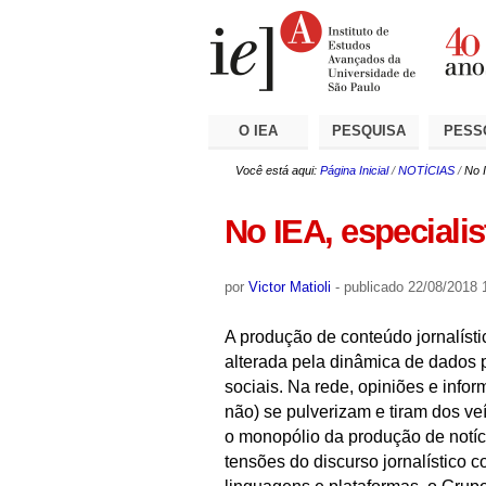
Ir
Ferramentas
Seções
para
Pessoais
o
conteúdo.
|
Ir
para
a
O IEA
PESQUISA
PESS
navegação
Você está aqui:
Página Inicial
/
NOTÍCIAS
/
No I
No IEA, especiali
por
Victor Matioli
-
publicado
22/08/2018 
A produção de conteúdo jornalísti
alterada pela dinâmica de dados 
sociais. Na rede, opiniões e info
não) se pulverizam e tiram dos v
o monopólio da produção de notíci
tensões do discurso jornalístico 