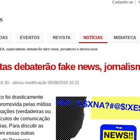
Cadastre-se
Busca
Busca
Avançad
OAS
EVENTOS
REVISTA
NOTÍCIAS
MIDIATECA
EA, especialistas debaterão fake news, jornalismo e democracia
stas debaterão fake news, jornali
16:30
-
última modificação
05/09/2018 10:21
co foi drasticamente
promovida pelas mídias
rmações (verdadeiras ou
eículos de comunicação
as. Para discutir as
com essas outras