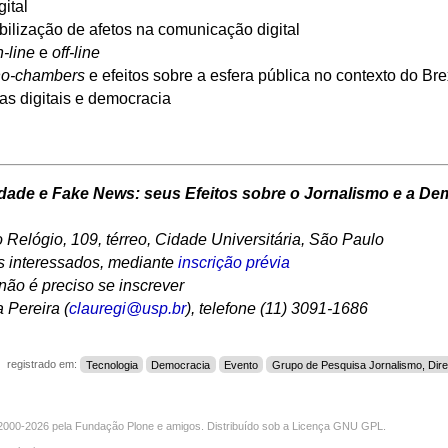
ital
lização de afetos na comunicação digital
-line
e
off-line
ho-chambers
e efeitos sobre a esfera pública no contexto do Bre
s digitais e democracia
erdade e Fake News: seus Efeitos sobre o Jornalismo e a De
o Relógio, 109, térreo, Cidade Universitária, São Paulo
os interessados, mediante
inscrição prévia
 não é preciso se inscrever
 Pereira (
clauregi@usp.br
), telefone (11) 3091-1686
registrado em:
Tecnologia
Democracia
Evento
Grupo de Pesquisa Jornalismo, Dire
000-2026 pela
Fundação Plone
e amigos. Distribuído sob a
Licença GNU GPL
.