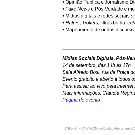
•
Opinião Pública e Jornalismo Dig
•
Fake News
e Pós-Verdade e mobi
•
Mídias digitais e redes sociais
on
•
Haters
,
Trollers
, filtros bolha,
ec
•
Mapeamento de ondas discursiva
Mídias Sociais Digitais, Pós-V
14 de setembro, das 14h às 17h
Sala Alfredo Bosi, rua da Praça d
Evento gratuito e aberto a todos 
Para assistir
ao vivo
pela internet
Mais informações: Cláudia Regina
Página do evento
®
O
Plone
- CMS/WCM de Código Aberto
tem
©
2