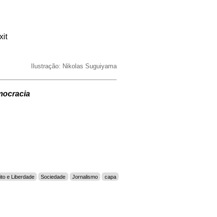
xit
Ilustração: Nikolas Suguiyama
mocracia
ito e Liberdade
Sociedade
Jornalismo
capa