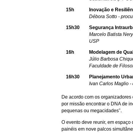
15h
Inovação e Resiliên
Débora Sotto - p
rocu
15h30
Segurança Intraurb
Marcelo Batista Ner
USP
16h
Modelagem de Qual
Júlio Barbosa Chiqu
Faculdade de Filoso
16h30
Planejamento Urba
Ivan Carlos Maglio -
De acordo com os organizadores 
por missão encontrar o DNA de in
pequenas ou megacidades".
O evento deve
reunir, em espaço d
painéis em nove palcos simultâne