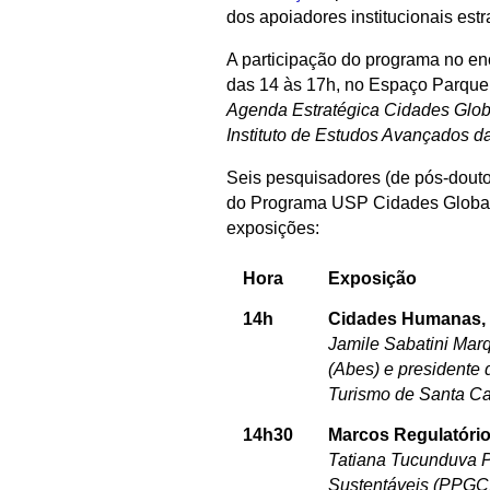
dos apoiadores institucionais estr
A participação do programa no enc
das 14 às 17h, no Espaço Parque
Agenda Estratégica Cidades Glob
Instituto de Estudos Avançados 
Seis pesquisadores (de pós-douto
do Programa USP Cidades Globais
exposições:
Hora
Exposição
14h
Cidades Humanas, I
Jamile Sabatini Mar
(Abes) e presidente
Turismo de Santa Ca
14h30
Marcos Regulatório
Tatiana Tucunduva Ph
Sustentáveis (PPGCI