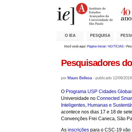
Ir
Ferramentas
Seções
para
Pessoais
o
conteúdo.
|
Ir
para
a
O IEA
PESQUISA
PESS
navegação
Você está aqui:
Página Inicial
/
NOTÍCIAS
/
Pes
Pesquisadores do 
por
Mauro Bellesa
-
publicado
12/09/2019
O
Programa USP Cidades Globai
Universidade no
Connected Smart
Inteligentes, Humanas e Sustent
acontece nos dias 17 e 18 de set
Convenções Frei Caneca, São Pa
As
inscrições
para o CSC-19 vão a