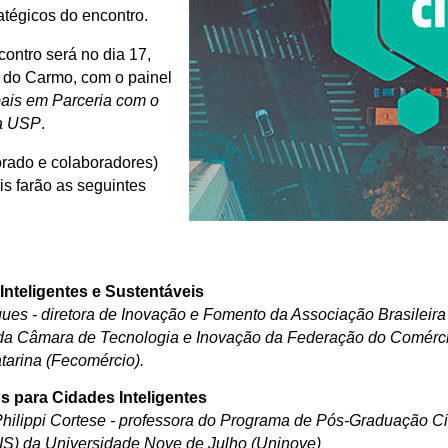
atégicos do encontro.
ontro será no dia 17,
 do Carmo, com o painel
ais em Parceria com o
da USP
.
rado e colaboradores)
 farão as seguintes
nteligentes e Sustentáveis
ques - diretora de Inovação e Fomento da Associação Brasileir
 da Câmara de Tecnologia e Inovação da Federação do Comérci
tarina (Fecomércio).
s para Cidades Inteligentes
ilippi Cortese - p
rofessora do Programa de Pós-Graduação Cid
S) da Universidade Nove de Julho (Uninove)