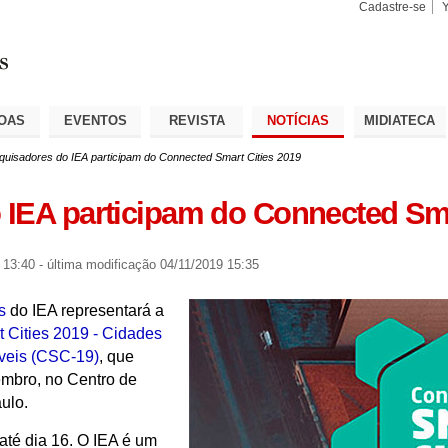
Cadastre-se
Busca
Busca
Avançad
OAS
EVENTOS
REVISTA
NOTÍCIAS
MIDIATECA
quisadores do IEA participam do Connected Smart Cities 2019
IEA participam do Connected Sma
 13:40
-
última modificação
04/11/2019 15:35
s
do IEA representará a
 Cities 2019 - Cidades
áveis (CSC-19)
, que
embro, no Centro de
ulo.
té dia 16. O IEA é um