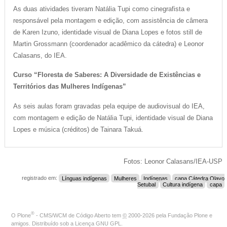
As duas atividades tiveram Natália Tupi como cinegrafista e
responsável pela montagem e edição, com assistência de câmera
de Karen Izuno, identidade visual de Diana Lopes e fotos still de
Martin Grossmann (coordenador acadêmico da cátedra) e Leonor
Calasans, do IEA.
Curso “Floresta de Saberes: A Diversidade de Existências e
Territórios das Mulheres Indígenas”
As seis aulas foram gravadas pela equipe de audiovisual do IEA,
com montagem e edição de Natália Tupi, identidade visual de Diana
Lopes e música (créditos) de Tainara Takuá.
Fotos: Leonor Calasans/IEA-USP
registrado em:
Línguas indígenas
Mulheres
Indígenas
capa Cátedra Olavo
Setubal
Cultura indígena
capa
®
O
Plone
- CMS/WCM de Código Aberto
tem
©
2000-2026 pela
Fundação Plone
e
amigos. Distribuído sob a
Licença GNU GPL
.