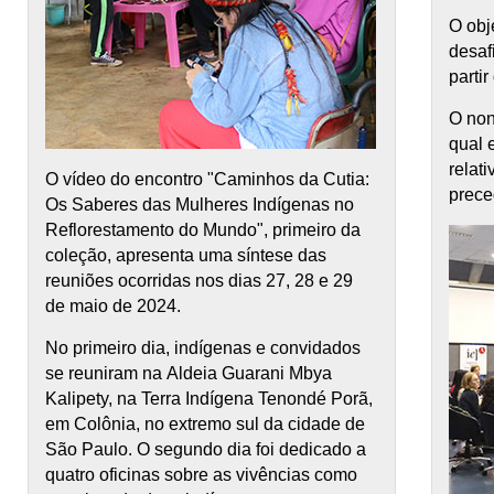
O obj
desaf
partir
O non
qual 
relat
O vídeo do encontro "Caminhos da Cutia:
prece
Os Saberes das Mulheres Indígenas no
Reflorestamento do Mundo", primeiro da
coleção, apresenta uma síntese das
reuniões ocorridas nos dias 27, 28 e 29
de maio de 2024.
No primeiro dia, indígenas e convidados
se reuniram na Aldeia Guarani Mbya
Kalipety, na Terra Indígena Tenondé Porã,
em Colônia, no extremo sul da cidade de
São Paulo. O segundo dia foi dedicado a
quatro oficinas sobre as vivências como