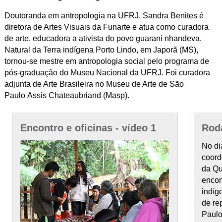
Doutoranda em antropologia na UFRJ, Sandra Benites é
diretora de Artes Visuais da Funarte e atua como curadora
de arte, educadora a ativista do povo guarani nhandeva.
Natural da Terra indígena Porto Lindo, em Japorã (MS),
tornou-se mestre em antropologia social pelo programa de
pós-graduação do Museu Nacional da UFRJ. Foi curadora
adjunta de Arte Brasileira no Museu de Arte de São
Paulo
Assis Chateaubriand
(Masp).
Encontro e oficinas - vídeo 1
Roda
No di
coord
da Qu
encon
indíg
de re
Paulo