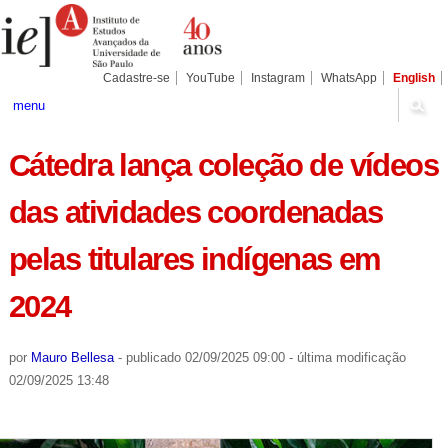
Ir
Ferramentas
Seções
para
Pessoais
o
conteúdo.
|
Cadastre-se
YouTube
Instagram
WhatsApp
English
Ir
para
menu
a
navegação
Cátedra lança coleção de vídeos
das atividades coordenadas
pelas titulares indígenas em
2024
por
Mauro Bellesa
-
publicado
02/09/2025 09:00
-
última modificação
02/09/2025 13:48