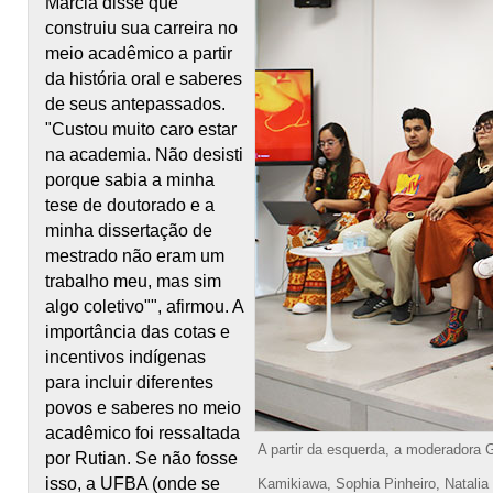
Marcia disse que
construiu sua carreira no
meio acadêmico a partir
da história oral e saberes
de seus antepassados.
"Custou muito caro estar
na academia. Não desisti
porque sabia a minha
tese de doutorado e a
minha dissertação de
mestrado não eram um
trabalho meu, mas sim
algo coletivo"", afirmou. A
importância das cotas e
incentivos indígenas
para incluir diferentes
povos e saberes no meio
acadêmico foi ressaltada
A partir da esquerda, a moderadora G
por Rutian. Se não fosse
isso, a UFBA (onde se
Kamikiawa, Sophia Pinheiro, Natalia