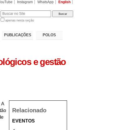
YouTube
Instagram
WhatsApp
English
apenas nesta seção
a…
PUBLICAÇÕES
POLOS
ológicos e gestão
 A
Relacionado
tão
de
EVENTOS