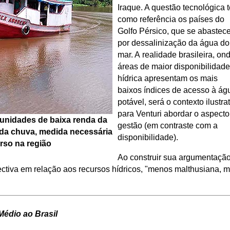
Iraque. A questão tecnológica t
como referência os países do
Golfo Pérsico, que se abastec
por dessalinização da água do
mar. A realidade brasileira, on
áreas de maior disponibilidade
hídrica apresentam os mais
baixos índices de acesso à ág
potável, será o contexto ilustra
para Venturi abordar o aspecto
munidades de baixa renda da
gestão (em contraste com a
a chuva, medida necessária
disponibilidade).
rso na região
Ao construir sua argumentação
tiva em relação aos recursos hídricos, "menos malthusiana, m
Médio ao Brasil