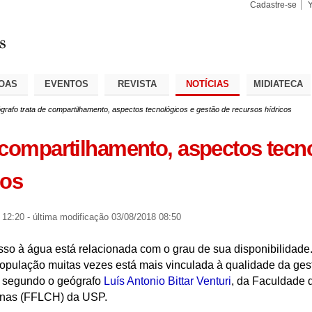
Cadastre-se
Busca
Busca
Avançad
OAS
EVENTOS
REVISTA
NOTÍCIAS
MIDIATECA
grafo trata de compartilhamento, aspectos tecnológicos e gestão de recursos hídricos
 compartilhamento, aspectos tecn
cos
 12:20
-
última modificação
03/08/2018 08:50
so à água está relacionada com o grau de sua disponibilidade.
opulação muitas vezes está mais vinculada à qualidade da ges
s, segundo o geógrafo
Luís Antonio Bittar Venturi
, da Faculdade 
manas (FFLCH) da USP.