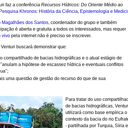
uri faz a conferência
Recursos Hídricos: Do Oriente Médio ao
Pesquisa Khronos: História da Ciência, Epistemologia e Medic
o Magalhães dos Santos
, coordenador do grupo e também
pação é aberta e gratuita a todos os interessados, mas requer
 vivo
pela internet não é preciso se inscrever.
 Venturi buscará demonstrar que:
o compartilhado
de bacias hidrográficas e o atual estágio de
"anulam a hipótese de escassez hídrica e eventuais conflitos
gua";
ais uma questão de gestão do recurso do que de sua
Para tratar do uso compartilha
de bacias hidrográficas, Ventur
utilizará como base empírica o
contexto da bacia do rio Eufrat
- partilhada por Turquia, Síria e