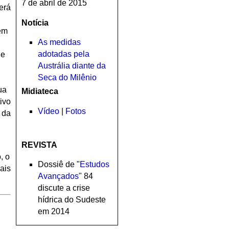
7 de abril de 2015
erá
Notícia
em
As medidas
adotadas pela
de
Austrália diante da
Seca do Milênio
ua
Midiateca
tivo
Vídeo
|
Fotos
 da
REVISTA
, o
Dossiê de "
Estudos
ais
Avançados
" 84
discute a crise
hídrica do Sudeste
em 2014