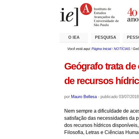
Ir
Ferramentas
Seções
para
Pessoais
o
conteúdo.
|
Ir
para
a
O IEA
PESQUISA
PESS
navegação
Você está aqui:
Página Inicial
/
NOTÍCIAS
/
Geó
Geógrafo trata de
de recursos hídri
por
Mauro Bellesa
-
publicado
03/07/2018
Nem sempre a dificuldade de aces
satisfação das necessidades da p
dos recursos hídricos disponívei
Filosofia, Letras e Ciências Hu