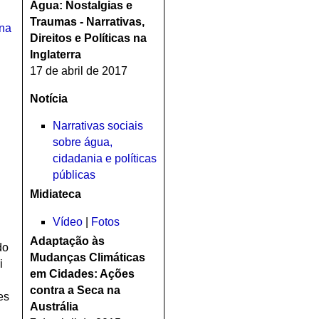
Água
: Nostalgias e
Traumas - Narrativas,
ina
Direitos e Políticas na
Inglaterra
17 de abril de 2017
Notícia
Narrativas sociais
sobre água,
cidadania e políticas
públicas
Midiateca
Vídeo
|
Fotos
Adaptação às
do
Mudanças Climáticas
i
em Cidades: Ações
contra a Seca na
es
Austrália