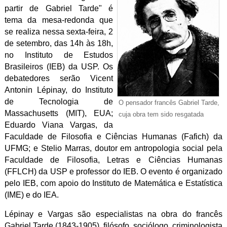
partir de Gabriel Tarde" é
tema da mesa-redonda que
se realiza nessa sexta-feira, 2
de setembro, das 14h às 18h,
no Instituto de Estudos
Brasileiros (IEB) da USP. Os
debatedores serão Vicent
Antonin Lépinay, do Instituto
de Tecnologia de
O pensador francês Gabriel Tarde,
Massachusetts (MIT), EUA;
cuja obra tem sido resgatada
Eduardo Viana Vargas, da
Faculdade de Filosofia e Ciências Humanas (Fafich) da
UFMG; e Stelio Marras, doutor em antropologia social pela
Faculdade de Filosofia, Letras e Ciências Humanas
(FFLCH) da USP e professor do IEB. O evento é organizado
pelo IEB, com apoio do Instituto de Matemática e Estatística
(IME) e do IEA.
Lépinay e Vargas são especialistas na obra do francês
Gabriel Tarde (1843-1905), filósofo, sociólogo, criminologista