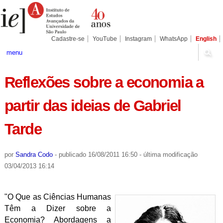
Ir
Ferramentas
Seções
para
Pessoais
o
conteúdo.
|
Cadastre-se
YouTube
Instagram
WhatsApp
English
Ir
para
menu
a
navegação
Reflexões sobre a economia a
partir das ideias de Gabriel
Tarde
por
Sandra Codo
-
publicado
16/08/2011 16:50
-
última modificação
03/04/2013 16:14
"O Que as Ciências Humanas
Têm a Dizer sobre a
Economia? Abordagens a