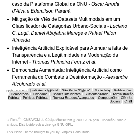
caso da Plataforma Global da ONU -
Oscar Arruda
d’Alva e Edemilson Paraná
Mitigação de Viés de Datasets Multimodais em um
Classificador de Categorias Urbano-Sociais -
Luciano
C. Lugli, Daniel Abujabra Merege e Rafael Pillon
Almeida
Inteligência Artificial Explicável para Atenuar a falta de
Transparência e a Legitimidade na Moderação da
Internet -
Thomas Palmeira Ferraz et al
.
Democracia Aumentada: Inteligência Artificial como
Ferramenta de Combate à Desinformação -
Alexandre
Alcoforado et al.
registrado em:
Inteligência Artificial
São Paulo (Cidade)
Sociedade
Publicações
Democracia
Cidadania
Cidades inteligentes
Sustentabilidade
Administração
Pública
Políticas Públicas
Revista Estudos Avançados
Computação
Ciências
Sociais
CT&I
®
O
Plone
- CMS/WCM de Código Aberto
tem
©
2000-2026 pela
Fundação Plone
e
amigos. Distribuído sob a
Licença GNU GPL
.
This Plone Theme brought to you by
Simples Consultoria
.