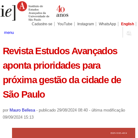
Ir
Ferramentas
Seções
para
Pessoais
o
conteúdo.
|
Cadastre-se
YouTube
Instagram
WhatsApp
English
Ir
para
menu
a
navegação
Revista Estudos Avançados
aponta prioridades para
próxima gestão da cidade de
São Paulo
por
Mauro Bellesa
-
publicado
29/08/2024 08:40
-
última modificação
09/09/2024 15:13