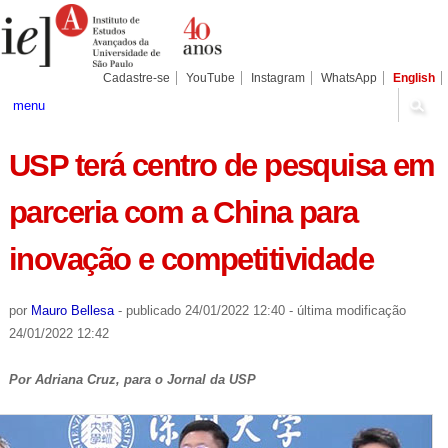
Ir
Ferramentas
Seções
para
Pessoais
o
conteúdo.
|
Cadastre-se
YouTube
Instagram
WhatsApp
English
Ir
para
menu
a
navegação
USP terá centro de pesquisa em
parceria com a China para
inovação e competitividade
por
Mauro Bellesa
-
publicado
24/01/2022 12:40
-
última modificação
24/01/2022 12:42
Por Adriana Cruz, para o Jornal da USP