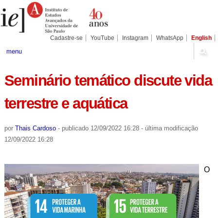
Ir
Ferramentas
Seções
para
Pessoais
o
conteúdo.
|
Cadastre-se
YouTube
Instagram
WhatsApp
English
Ir
para
menu
a
navegação
Seminário temático discute vida
terrestre e aquática
por
Thais Cardoso
-
publicado
12/09/2022 16:28
-
última modificação
12/09/2022 16:28
O