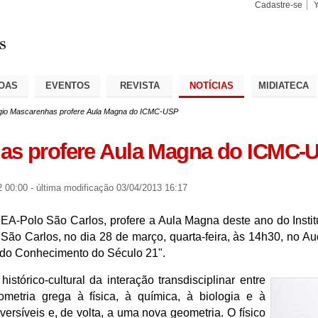
Cadastre-se
Busca
Busca
Avançad
OAS
EVENTOS
REVISTA
NOTÍCIAS
MIDIATECA
gio Mascarenhas profere Aula Magna do ICMC-USP
as profere Aula Magna do ICMC-
2 00:00
-
última modificação
03/04/2013 16:17
IEA-Polo São Carlos, profere a Aula Magna deste ano do Insti
 Carlos, no dia 28 de março, quarta-feira, às 14h30, no Aud
 do Conhecimento do Século 21".
istórico-cultural da interação transdisciplinar entre
etria grega à física, à química, à biologia e à
ersíveis e, de volta, a uma nova geometria. O físico