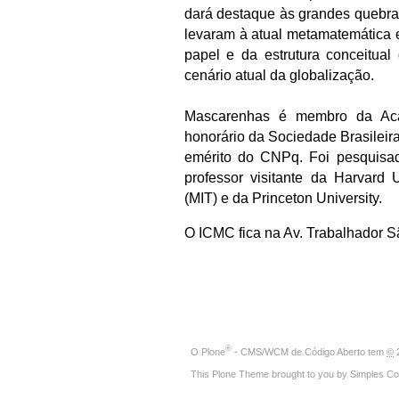
dará destaque às grandes quebra
levaram à atual metamatemática 
papel e da estrutura conceitual
cenário atual da globalização.
Mascarenhas é membro da Acad
honorário da Sociedade Brasileir
emérito do CNPq. Foi pesquisado
professor visitante da Harvard U
(MIT) e da Princeton University.
O ICMC fica na Av. Trabalhador 
®
O
Plone
- CMS/WCM de Código Aberto
tem
©
2
This Plone Theme brought to you by
Simples Co