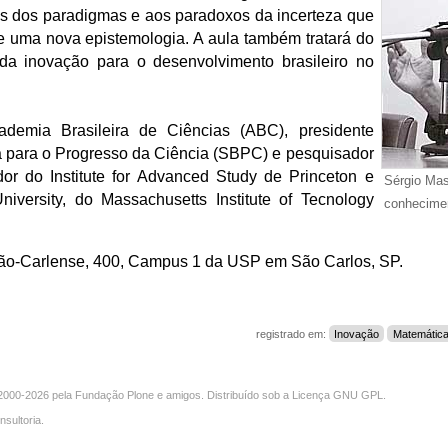
s dos paradigmas e aos paradoxos da incerteza que
e uma nova epistemologia. A aula também tratará do
 da inovação para o desenvolvimento brasileiro no
emia Brasileira de Ciências (ABC), presidente
a para o Progresso da Ciência (SBPC) e pesquisador
r do Institute for Advanced Study de Princeton e
Sérgio Mas
niversity, do Massachusetts Institute of Tecnology
conhecime
São-Carlense, 400, Campus 1 da USP em São Carlos, SP.
registrado em:
Inovação
Matemátic
000-2026 pela
Fundação Plone
e amigos. Distribuído sob a
Licença GNU GPL
.
nsultoria
.