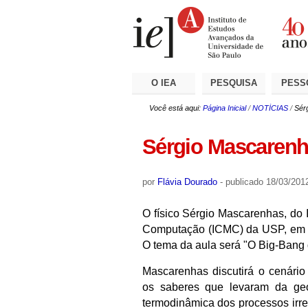
Ir
Ferramentas
Seções
para
Pessoais
o
conteúdo.
|
Ir
para
a
O IEA
PESQUISA
PESS
navegação
Você está aqui:
Página Inicial
/
NOTÍCIAS
/
Sér
Sérgio Mascarenh
por
Flávia Dourado
-
publicado
18/03/201
O físico Sérgio Mascarenhas, do 
Computação (ICMC) da USP, em São
O tema da aula será "O Big-Bang
Mascarenhas discutirá o cenário h
os saberes que levaram da geom
termodinâmica dos processos irrev