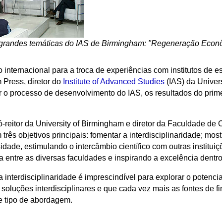
 grandes temáticas do IAS de Birmingham: "Regeneração Eco
internacional para a troca de experiências com institutos de 
 Press, diretor do
Institute of Advanced Studies
(IAS) da
Univer
ar o processo de desenvolvimento do IAS, os resultados do prim
.
reitor da University of Birmingham e diretor da Faculdade de 
om três objetivos principais: fomentar a interdisciplinaridade; m
dade, estimulando o intercâmbio científico com outras instituiç
 entre as diversas faculdades e inspirando a excelência dentr
 interdisciplinaridade é imprescindível para explorar o potencial
soluções interdisciplinares e que cada vez mais as fontes de 
e tipo de abordagem.