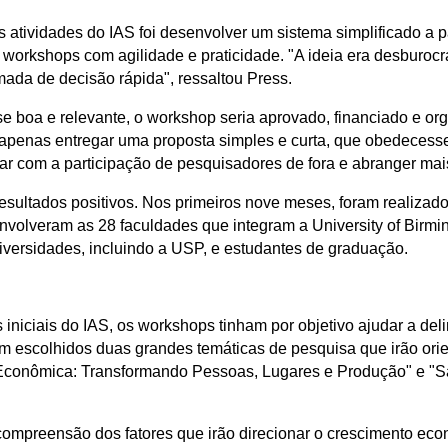
às atividades do IAS foi desenvolver um sistema simplificado a p
orkshops com agilidade e praticidade. "A ideia era desburocr
ada de decisão rápida", ressaltou Press.
sse boa e relevante, o workshop seria aprovado, financiado e 
 apenas entregar uma proposta simples e curta, que obedecesse
ntar com a participação de pesquisadores de fora e abranger ma
ultados positivos. Nos primeiros nove meses, foram realizado
nvolveram as 28 faculdades que integram a University of Birm
iversidades, incluindo a USP, e estudantes de graduação.
 iniciais do IAS, os workshops tinham por objetivo ajudar a del
am escolhidos duas grandes temáticas de pesquisa que irão orien
 Econômica: Transformando Pessoas, Lugares e Produção" e "
 compreensão dos fatores que irão direcionar o crescimento ec