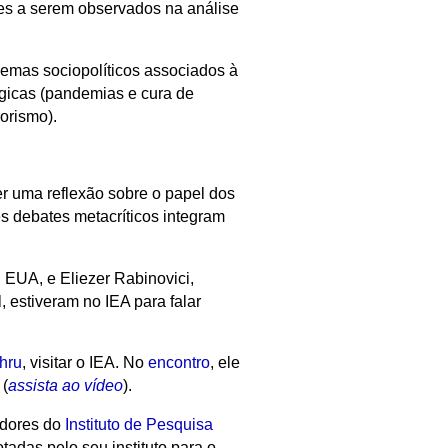
res a serem observados na análise
lemas sociopolíticos associados à
gicas (pandemias e cura de
rorismo).
er uma reflexão sobre o papel dos
es debates metacríticos integram
, EUA, e Eliezer Rabinovici,
 estiveram no IEA para falar
hru
, visitar o IEA. No
encontro
, ele
 (
assista ao vídeo
).
adores do
Instituto de Pesquisa
adas pelo seu instituto para o