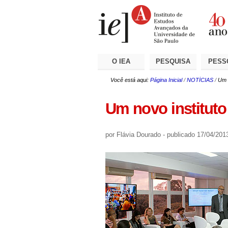
Ir
Ferramentas
Seções
para
Pessoais
o
conteúdo.
|
Ir
para
a
O IEA
PESQUISA
PESS
navegação
Você está aqui:
Página Inicial
/
NOTÍCIAS
/
Um 
Um novo institut
por Flávia Dourado
-
publicado
17/04/201