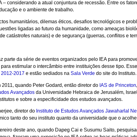
– considerando a atual conjuntura de recessão. Entre os fato
educação e o ambiente de trabalho.
tos humanitários, dilemas éticos, desafios tecnológicos e prob
uestões ligadas ao futuro da humanidade, como ameaças bioló
 catástrofes naturais) e de segurança (guerras, conflitos e ter
az parte da série de eventos organizados pelo IEA para promov
para estimular o intercâmbio entre instituições desse tipo. Ess
o 2012-2017
e estão sediados na
Sala Verde
do site do Instituto.
m 2011, quando Peter Godard, então diretor do
IAS de Princeton
studos Avançados
da Universidade Hebraica de Jerusalém, Israel,
titutos e sobre a especificidade dos estudos avançados.
erjee, diretor do
Instituto de Estudos Avançados Jawaharlal Ne
mico tanto do seu instituto quanto da universidade que o acolhe
ereiro deste ano, quando Dapeg Cai e Susumu Saito, pesquis
oya, fizeram uma exposição no IEA sobre as boas práticas adot