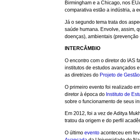
Birmingham e a Chicago, nos EUA 
comparativa estão a indústria, a 
Já o segundo tema trata dos aspec
saúde humana. Envolve, assim, q
doenças), ambientais (prevenção de
INTERCÂMBIO
O encontro com o diretor do IAS f
institutos de estudos avançados e 
as diretrizes do
Projeto de Gestã
O primeiro evento foi realizado e
diretor à época do
Instituto de E
sobre o funcionamento de seus ins
Em 2012, foi a vez de Aditya Mukh
tratou da origem e do perfil acadê
O último
evento
aconteceu em fev
Avançada
da Universidade de Nag