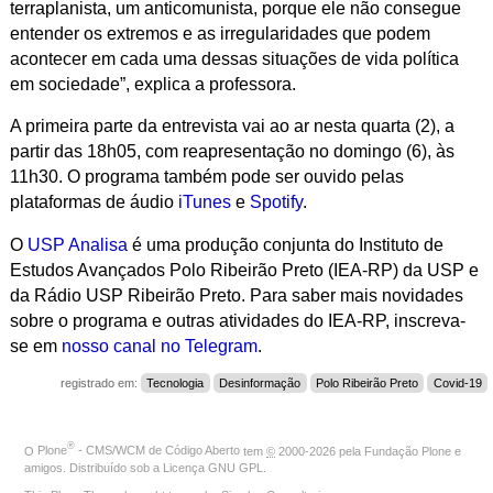
terraplanista, um anticomunista, porque ele não consegue
entender os extremos e as irregularidades que podem
acontecer em cada uma dessas situações de vida política
em sociedade”, explica a professora.
A primeira parte da entrevista vai ao ar nesta quarta (2), a
partir das 18h05, com reapresentação no domingo (6), às
11h30. O programa também pode ser ouvido pelas
plataformas de áudio
iTunes
e
Spotify
.
O
USP Analisa
é uma produção conjunta do Instituto de
Estudos Avançados Polo Ribeirão Preto (IEA-RP) da USP e
da Rádio USP Ribeirão Preto. Para saber mais novidades
sobre o programa e outras atividades do IEA-RP, inscreva-
se em
nosso canal no Telegram
.
registrado em:
Tecnologia
Desinformação
Polo Ribeirão Preto
Covid-19
®
O
Plone
- CMS/WCM de Código Aberto
tem
©
2000-2026 pela
Fundação Plone
e
amigos. Distribuído sob a
Licença GNU GPL
.