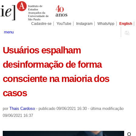
Ir
Ferramentas
Seções
para
Pessoais
o
conteúdo.
|
Cadastre-se
YouTube
Instagram
WhatsApp
English
Ir
para
menu
a
navegação
Usuários espalham
desinformação de forma
consciente na maioria dos
casos
por
Thais Cardoso
-
publicado
09/06/2021 16:30
-
última modificação
09/06/2021 16:37
O