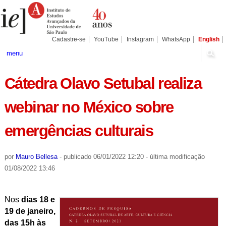
Ir
Ferramentas
Seções
para
Pessoais
o
conteúdo.
|
Cadastre-se
YouTube
Instagram
WhatsApp
English
Ir
para
menu
a
navegação
Cátedra Olavo Setubal realiza
webinar no México sobre
emergências culturais
por
Mauro Bellesa
-
publicado
06/01/2022 12:20
-
última modificação
01/08/2022 13:46
Nos
dias 18 e
19 de janeiro,
das 15h às