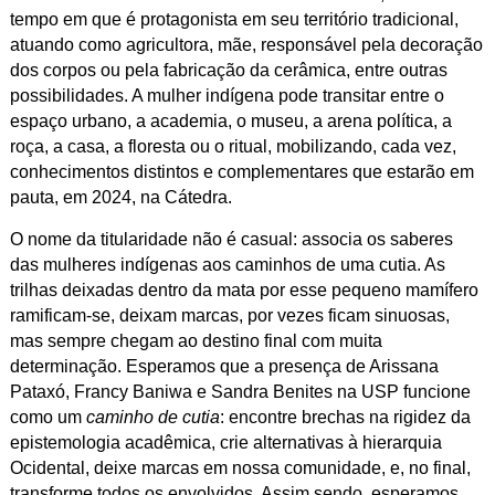
tempo em que é protagonista em seu território tradicional,
atuando como agricultora, mãe, responsável pela decoração
dos corpos ou pela fabricação da cerâmica, entre outras
possibilidades. A mulher indígena pode transitar entre o
espaço urbano, a academia, o museu, a arena política, a
roça, a casa, a floresta ou o ritual, mobilizando, cada vez,
conhecimentos distintos e complementares que estarão em
pauta, em 2024, na Cátedra.
O nome da titularidade não é casual: associa os saberes
das mulheres indígenas aos caminhos de uma cutia. As
trilhas deixadas dentro da mata por esse pequeno mamífero
ramificam-se, deixam marcas, por vezes ficam sinuosas,
mas sempre chegam ao destino final com muita
determinação. Esperamos que a presença de Arissana
Pataxó, Francy Baniwa e Sandra Benites na USP funcione
como um
caminho de cutia
: encontre brechas na rigidez da
epistemologia acadêmica, crie alternativas à hierarquia
Ocidental, deixe marcas em nossa comunidade, e, no final,
transforme todos os envolvidos. Assim sendo, esperamos