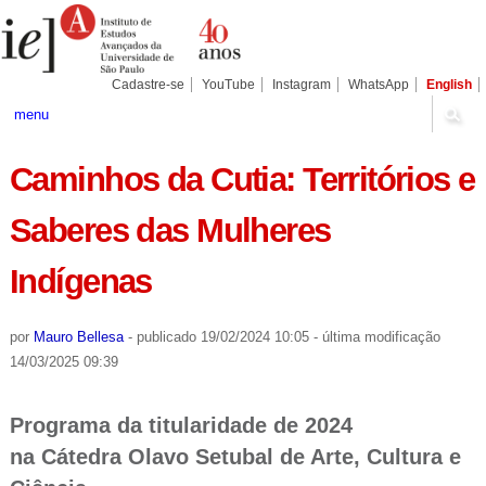
Ir
Ferramentas
Seções
para
Pessoais
o
conteúdo.
|
Cadastre-se
YouTube
Instagram
WhatsApp
English
Ir
para
menu
a
navegação
Caminhos da Cutia: Territórios e
Saberes das Mulheres
Indígenas
por
Mauro Bellesa
-
publicado
19/02/2024 10:05
-
última modificação
14/03/2025 09:39
Programa da titularidade de 2024
na Cátedra Olavo Setubal de Arte, Cultura e