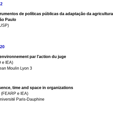
22
rumentos de políticas públicas da adaptação da agricultur
ão Paulo
-USP)
020
'environnement par l'action du juge
 e IEA)
Jean Moulin Lyon 3
sence, time and space in organizations
o (FEARP e IEA)
niversité Paris-Dauphine