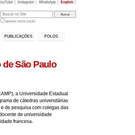
YouTube
Instagram
WhatsApp
English
apenas nesta seção
a…
PUBLICAÇÕES
POLOS
o de São Paulo
CAMP), a Universidade Estadual
ograma de cátedras universitárias
o e de pesquisa com colegas das
 docente de universidade
idade francesa.