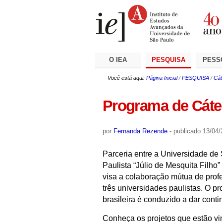
Ir
Ferramentas
Seções
para
Pessoais
o
conteúdo.
|
Ir
para
a
O IEA
PESQUISA
PESS
navegação
Você está aqui:
Página Inicial
/
PESQUISA
/
Cát
Programa de Cáted
por
Fernanda Rezende
-
publicado
13/04/
Parceria entre a Universidade d
Paulista “Júlio de Mesquita Filh
visa a colaboração mútua de prof
três universidades paulistas. O p
brasileira é conduzido a dar con
Conheça os projetos que estão vi