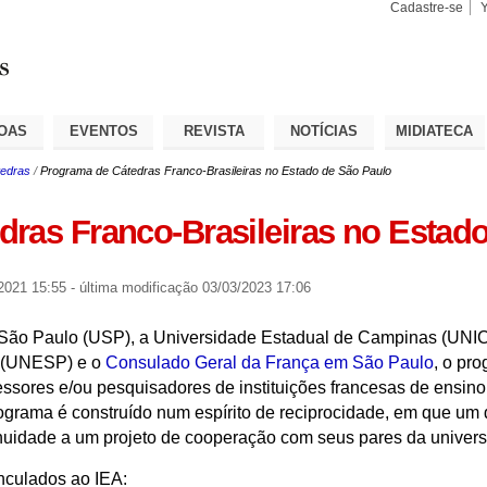
Cadastre-se
Busca
Busca
Avançad
OAS
EVENTOS
REVISTA
NOTÍCIAS
MIDIATECA
edras
/
Programa de Cátedras Franco-Brasileiras no Estado de São Paulo
ras Franco-Brasileiras no Estad
2021 15:55
-
última modificação
03/03/2023 17:06
e São Paulo (USP), a Universidade Estadual de Campinas (UNI
o” (UNESP) e o
Consulado Geral da França em São Paulo
, o pr
essores e/ou pesquisadores de instituições francesas de ensin
rograma é construído num espírito de reciprocidade, em que um
tinuidade a um projeto de cooperação com seus pares da univers
nculados ao IEA: