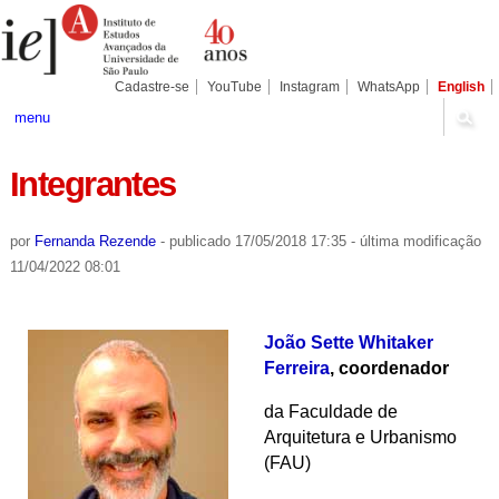
Ir
Ferramentas
Seções
para
Pessoais
o
conteúdo.
|
Cadastre-se
YouTube
Instagram
WhatsApp
English
Ir
para
menu
a
navegação
Integrantes
por
Fernanda Rezende
-
publicado
17/05/2018 17:35
-
última modificação
11/04/2022 08:01
João Sette Whitaker
Ferreira
, coordenador
da Faculdade de
Arquitetura e Urbanismo
(FAU)