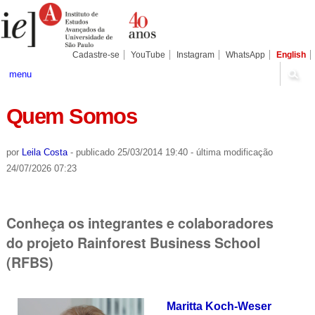
Ir
Ferramentas
Seções
para
Pessoais
o
conteúdo.
|
Cadastre-se
YouTube
Instagram
WhatsApp
English
Ir
para
menu
a
navegação
Quem Somos
por
Leila Costa
-
publicado
25/03/2014 19:40
-
última modificação
24/07/2026 07:23
Conheça os integrantes e colaboradores
do projeto Rainforest Business School
(RFBS)
Maritta Koch-Weser