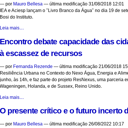
—
por
Mauro Bellesa
— última modificação 31/08/2018 12:01
centro
IEA e Aciesp lançam o "Livro Branco da Água" no dia 19 de set
logístico
Bosi do Instituto.
em
Paranapiacaba
IEA
Leia mais…
-
e
Encontro debate capacidade das cid
Aciesp
farão
à escassez de recursos
evento
de
—
por
Fernanda Rezende
— última modificação 21/06/2018 15
lançamento
Resiliência Urbana no Contexto do Nexo Água, Energia e Alim
do
junho, às 14h, e faz parte do projeto ResNexus, uma parceria 
"Livro
Wageningen, Holanda, e de Sussex, Reino Unido.
Branco
da
Encontro
Leia mais…
Água"
debate
-
O presente crítico e o futuro incerto
capacidade
das
cidades
—
por
Mauro Bellesa
— última modificação 26/08/2022 10:17