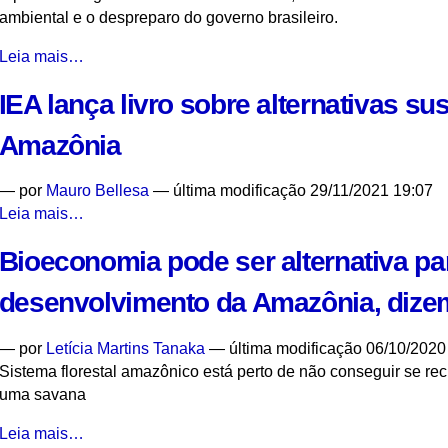
ambiental e o despreparo do governo brasileiro.
A
Leia mais…
tragédia
IEA lança livro sobre alternativas su
do
Rio
Amazônia
Grande
do
—
por
Mauro Bellesa
— última modificação 29/11/2021 19:07
Sul
IEA
Leia mais…
já
lança
estava
Bioeconomia pode ser alternativa pa
livro
prevista,
sobre
afirmam
desenvolvimento da Amazônia, dize
alternativas
especialistas
sustentáveis
-
—
por
Letícia Martins Tanaka
— última modificação 06/10/2020
para
Sistema florestal amazônico está perto de não conseguir se re
a
uma savana
Amazônia
-
Bioeconomia
Leia mais…