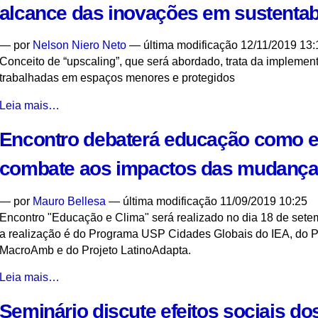
alcance das inovações em sustentab
sobre
as
—
por
Nelson Niero Neto
— última modificação 12/11/2019 13:
mudanças
Conceito de “upscaling”, que será abordado, trata da impleme
climáticas
trabalhadas em espaços menores e protegidos
pós-
COP
Pesquisadores
Leia mais…
25
discutem
-
Encontro debaterá educação como es
maneiras
de
combate aos impactos das mudanças
aumentar
o
—
por
Mauro Bellesa
— última modificação 11/09/2019 10:25
alcance
Encontro "Educação e Clima" será realizado no dia 18 de setem
das
a realização é do Programa USP Cidades Globais do IEA, do P
inovações
MacroAmb e do Projeto LatinoAdapta.
em
sustentabilidade
Encontro
Leia mais…
urbana
debaterá
-
Seminário discute efeitos sociais d
educação