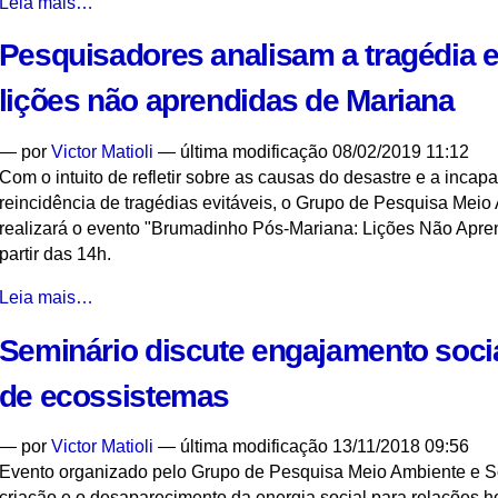
Lições
Leia mais…
de
Pesquisadores analisam a tragédia
Mariana
não
lições não aprendidas de Mariana
foram
aplicadas
—
por
Victor Matioli
— última modificação 08/02/2019 11:12
em
Com o intuito de refletir sobre as causas do desastre e a incap
Brumadinho,
reincidência de tragédias evitáveis, o Grupo de Pesquisa Mei
dizem
realizará o evento "Brumadinho Pós-Mariana: Lições Não Aprend
especialistas
partir das 14h.
-
Pesquisadores
Leia mais…
analisam
Seminário discute engajamento soci
a
tragédia
de ecossistemas
em
Brumadinho
—
por
Victor Matioli
— última modificação 13/11/2018 09:56
e
Evento organizado pelo Grupo de Pesquisa Meio Ambiente e S
as
criação e o desaparecimento da energia social para relações 