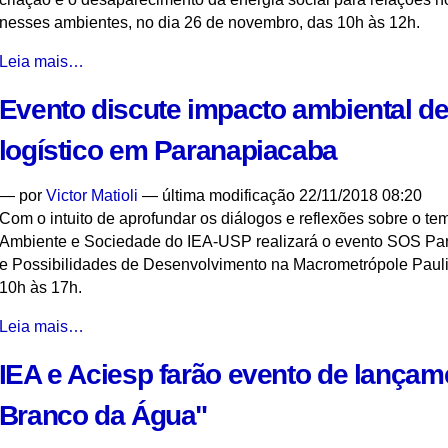
lições
nesses ambientes, no dia 26 de novembro, das 10h às 12h.
não
aprendidas
Seminário
Leia mais…
de
discute
Mariana
Evento discute impacto ambiental de
engajamento
-
social
logístico em Paranapiacaba
para
preservação
—
por
Victor Matioli
— última modificação 22/11/2018 08:20
de
Com o intuito de aprofundar os diálogos e reflexões sobre o t
ecossistemas
Ambiente e Sociedade do IEA-USP realizará o evento SOS Pa
-
e Possibilidades de Desenvolvimento na Macrometrópole Pauli
10h às 17h.
Evento
Leia mais…
discute
IEA e Aciesp farão evento de lançam
impacto
ambiental
Branco da Água"
de
futuro