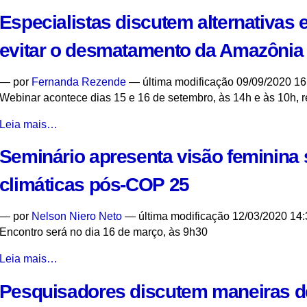
pode
Especialistas discutem alternativas 
ser
alternativa
evitar o desmatamento da Amazônia
para
preservação
—
por
Fernanda Rezende
— última modificação 09/09/2020 16
e
Webinar acontece dias 15 e 16 de setembro, às 14h e às 10h, 
desenvolvimento
da
Especialistas
Leia mais…
Amazônia,
discutem
dizem
Seminário apresenta visão feminina
alternativas
pesquisadores
e
-
climáticas pós-COP 25
recursos
para
—
por
Nelson Niero Neto
— última modificação 12/03/2020 14:
evitar
Encontro será no dia 16 de março, às 9h30
o
desmatamento
Seminário
Leia mais…
da
apresenta
Amazônia
Pesquisadores discutem maneiras d
visão
-
feminina