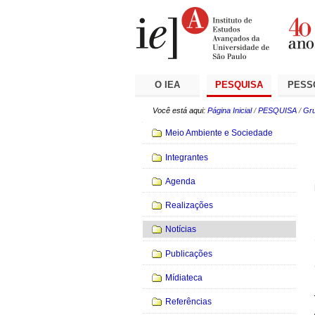
Ir
Ferramentas
Seções
para
Pessoais
o
conteúdo.
|
Ir
para
a
O IEA
PESQUISA
PESS
navegação
Você está aqui:
Página Inicial
/
PESQUISA
/
Gru
Navegação
Meio Ambiente e Sociedade
Integrantes
Agenda
Realizações
Notícias
Publicações
Mídiateca
Referências