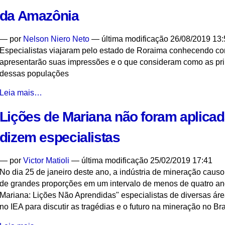
como
da Amazônia
estratégia
de
—
por
Nelson Niero Neto
— última modificação 26/08/2019 13:
combate
Especialistas viajaram pelo estado de Roraima conhecendo co
aos
apresentarão suas impressões e o que consideram como as prin
impactos
dessas populações
das
mudanças
Seminário
Leia mais…
climáticas
discute
-
Lições de Mariana não foram aplica
efeitos
sociais
dizem especialistas
dos
danos
—
por
Victor Matioli
— última modificação 25/02/2019 17:41
ambientais
No dia 25 de janeiro deste ano, a indústria de mineração caus
da
de grandes proporções em um intervalo de menos de quatro a
Amazônia
Mariana: Lições Não Aprendidas" especialistas de diversas ár
-
no IEA para discutir as tragédias e o futuro na mineração no Bra