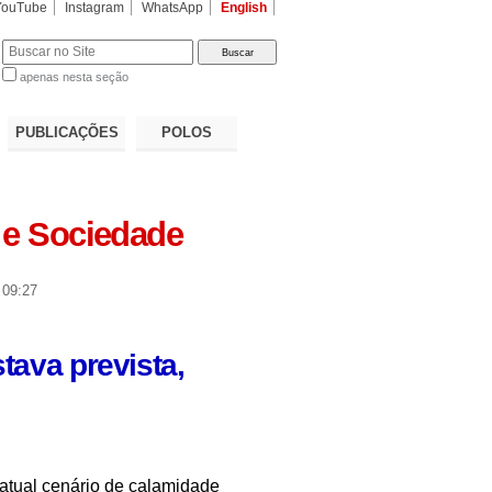
YouTube
Instagram
WhatsApp
English
apenas nesta seção
a…
PUBLICAÇÕES
POLOS
 e Sociedade
 09:27
tava prevista,
o atual cenário de calamidade