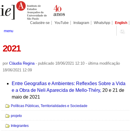
Ir
Ferramentas
Seções
para
Pessoais
o
conteúdo.
|
Cadastre-se
YouTube
Instagram
WhatsApp
English
Ir
para
menu
a
navegação
2021
por
Cláudia Regina
-
publicado
18/06/2021 12:10
-
última modificação
18/06/2021 12:09
Entre Geografias e Ambientes: Reflexões Sobre a Vida
e a Obra de Neli Aparecida de Mello-Théry,
20 e 21 de
maio de 2021
Navegação
Políticas Públicas, Territorialidades e Sociedade
projeto
Integrantes