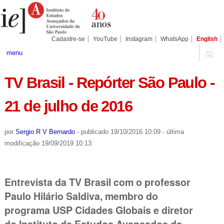
Ir
Ferramentas
Seções
para
Pessoais
o
conteúdo.
|
Cadastre-se
YouTube
Instagram
WhatsApp
English
Ir
para
menu
a
navegação
TV Brasil - Repórter São Paulo -
21 de julho de 2016
por
Sergio R V Bernardo
-
publicado
19/10/2016 10:09
-
última
modificação
19/09/2019 10:13
Entrevista da TV Brasil com o professor
Paulo Hilário Saldiva, membro do
programa USP Cidades Globais e diretor