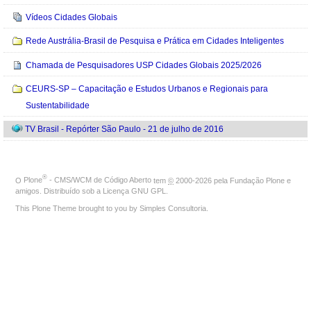
Vídeos Cidades Globais
Rede Austrália-Brasil de Pesquisa e Prática em Cidades Inteligentes
Chamada de Pesquisadores USP Cidades Globais 2025/2026
CEURS-SP – Capacitação e Estudos Urbanos e Regionais para
Sustentabilidade
TV Brasil - Repórter São Paulo - 21 de julho de 2016
®
O
Plone
- CMS/WCM de Código Aberto
tem
©
2000-2026 pela
Fundação Plone
e
amigos. Distribuído sob a
Licença GNU GPL
.
This Plone Theme brought to you by
Simples Consultoria
.