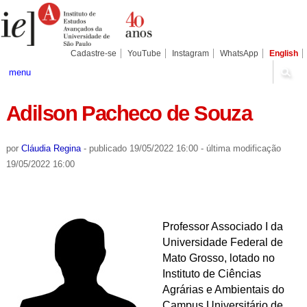
Ir
Ferramentas
Seções
para
Pessoais
o
conteúdo.
|
Cadastre-se
YouTube
Instagram
WhatsApp
English
Ir
para
menu
a
navegação
Adilson Pacheco de Souza
por
Cláudia Regina
-
publicado
19/05/2022 16:00
-
última modificação
19/05/2022 16:00
Professor Associado I da
Universidade Federal de
Mato Grosso, lotado no
Instituto de Ciências
Agrárias e Ambientais do
Campus Universitário de