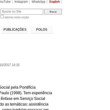
YouTube
Instagram
WhatsApp
English
apenas nesta seção
a…
PUBLICAÇÕES
POLOS
10/2017 14:15
cial pela Pontifícia
Paulo (1998). Tem experiência
 ênfase em Serviço Social
o as temáticas: assistência
es, como também pessoas em