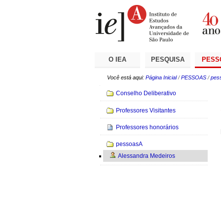
Ir
Ferramentas
Seções
para
Pessoais
o
conteúdo.
|
Ir
para
a
O IEA
PESQUISA
PESS
navegação
Você está aqui:
Página Inicial
/
PESSOAS
/
pes
Navegação
Conselho Deliberativo
Professores Visitantes
Professores honorários
pessoasA
Alessandra Medeiros