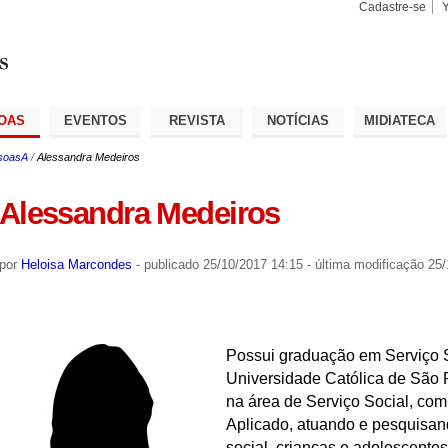
Cadastre-se
Busca
Busca
Avançad
OAS
EVENTOS
REVISTA
NOTÍCIAS
MIDIATECA
soasA
/
Alessandra Medeiros
Alessandra Medeiros
por
Heloisa Marcondes
-
publicado
25/10/2017 14:15
-
última modificação
25/
Possui graduação em Serviço So
Universidade Católica de São 
na área de Serviço Social, com
Aplicado, atuando e pesquisand
social, crianças e adolescent