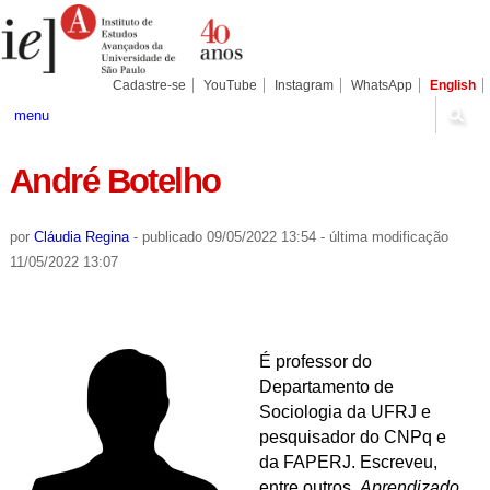
Ir
Ferramentas
Seções
para
Pessoais
o
conteúdo.
|
Cadastre-se
YouTube
Instagram
WhatsApp
English
Ir
para
menu
a
navegação
André Botelho
por
Cláudia Regina
-
publicado
09/05/2022 13:54
-
última modificação
11/05/2022 13:07
É professor do
Departamento de
Sociologia da UFRJ e
pesquisador do CNPq e
da FAPERJ. Escreveu,
entre outros,
Aprendizado