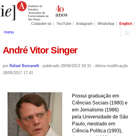
Ir
Ferramentas
Seções
para
Pessoais
o
conteúdo.
|
Cadastre-se
YouTube
Instagram
WhatsApp
English
Ir
para
menu
a
navegação
André Vitor Singer
por
Rafael Borsanelli
-
publicado
28/06/2013 18:31
-
última modificação
18/05/2017 17:41
Possui graduação em
Ciências Sociais (1980) e
em Jornalismo (1986)
pela Universidade de São
Paulo
, mestrado em
Ciência Política (1993),