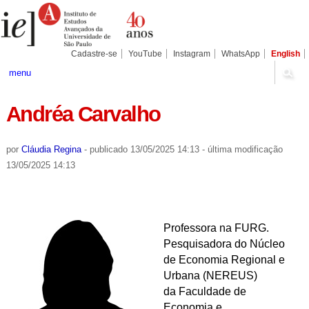
Ir
Ferramentas
Seções
para
Pessoais
o
conteúdo.
|
Cadastre-se
YouTube
Instagram
WhatsApp
English
Ir
para
menu
a
navegação
Andréa Carvalho
por
Cláudia Regina
-
publicado
13/05/2025 14:13
-
última modificação
13/05/2025 14:13
Professora na FURG.
Pesquisadora do Núcleo
de Economia Regional e
Urbana (NEREUS)
da Faculdade de
Economia e