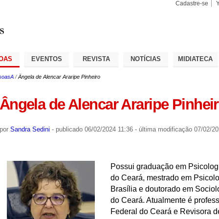
Cadastre-se
Busca
Busca
Avançad
OAS
EVENTOS
REVISTA
NOTÍCIAS
MIDIATECA
soasA
/
Ângela de Alencar Araripe Pinheiro
Ângela de Alencar Araripe Pinhei
por
Sandra Sedini
-
publicado
06/02/2024 11:36
-
última modificação
07/02/20
Possui graduação em Psicologi
do Ceará, mestrado em Psicolo
Brasília e doutorado em Sociol
do Ceará. Atualmente é profes
Federal do Ceará e Revisora d