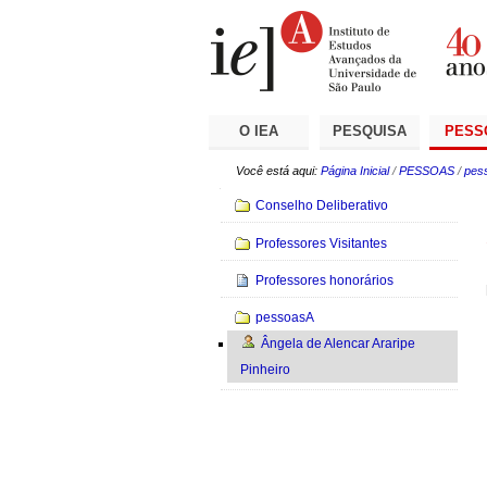
Ir
Ferramentas
Seções
para
Pessoais
o
conteúdo.
|
Ir
para
a
O IEA
PESQUISA
PESS
navegação
Você está aqui:
Página Inicial
/
PESSOAS
/
pes
Navegação
Conselho Deliberativo
Professores Visitantes
Professores honorários
pessoasA
Ângela de Alencar Araripe
Pinheiro