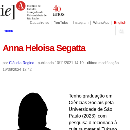
Ir
Ferramentas
Seções
para
Pessoais
o
conteúdo.
|
Cadastre-se
YouTube
Instagram
WhatsApp
English
Ir
para
menu
a
navegação
Anna Heloisa Segatta
por
Cláudia Regina
-
publicado
10/11/2021 14:19
-
última modificação
19/08/2024 12:42
Tenho graduação em
Ciências Sociais pela
Universidade de São
Paulo (2023), com
pesquisa direcionada à
cultura material Tukano